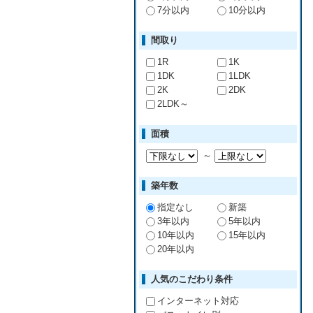
7分以内
10分以内
間取り
1R
1K
1DK
1LDK
2K
2DK
2LDK～
面積
～
築年数
指定なし
新築
3年以内
5年以内
10年以内
15年以内
20年以内
人気のこだわり条件
インターネット対応