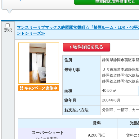
マンスリーリブマックス静岡駅常磐町△『禁煙ルーム・1DK・40
選択
ントシリーズ≫
住所
静岡県静岡市葵区常磐町
最寄り駅
ＪＲ東海道本線静岡駅
静岡鉄道静岡清水線新
静岡鉄道静岡清水線音
面積
40.50m²
築年月
2004年8月
お支払い方法
分割可、一括可、カ
賃料
光熱
スーパーショート
9,200円/日
賃料に
(～1ヶ月未満)