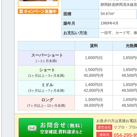
静岡鉄道静岡清水線音
面積
54.67m²
築年月
1989年4月
お支払い方法
一括可、カード可、
賃料
光熱
スーパーショート
1,600円/日
1,650円
(～1ヶ月未満)
ショート
1,500円/日
1,650円
45,000円/月
49,500
(1ヶ月以上～3ヶ月未満)
ミドル
1,400円/日
1,650円
42,000円/月
49,500
(3ヶ月以上～7ヶ月未満)
ロング
1,300円/日
1,650円
39,000円/月
49,500
(7ヶ月以上～12ヶ月未満)
お急ぎの方は直接お電話
リブロ・プロ
運営会社
連絡先
054-295-9