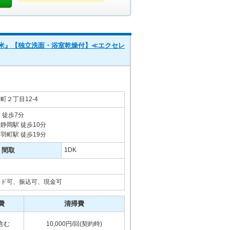
平米』【独立洗面・浴室乾燥付】≪エクセレ
２丁目12-4
 徒歩7分
静岡駅 徒歩10分
羽町駅 徒歩19分
間取
1DK
ード可、振込可、現金可
費
清掃費
含む
10,000円/回(契約時)