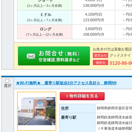
ショート
4,600円/日
-- 円/
138,000円/月
-- 円/
(1ヶ月以上～3ヶ月未満)
ミドル
4,100円/日
-- 円/
123,000円/月
-- 円/
(3ヶ月以上～7ヶ月未満)
ロング
3,600円/日
-- 円/
108,000円/月
-- 円/
(7ヶ月以上～12ヶ月未満)
お急ぎの方は直接お電話
グッドステイ
運営会社
連絡先
0120-86-
★Wi-Fi無料★ 最寄り駅徒歩2分アクセス良好☆ 静岡N9
選択
住所
静岡県静岡市葵区音羽町
最寄り駅
静岡鉄道静岡清水線音
静岡鉄道静岡清水線日
ＪＲ東海道本線静岡駅 