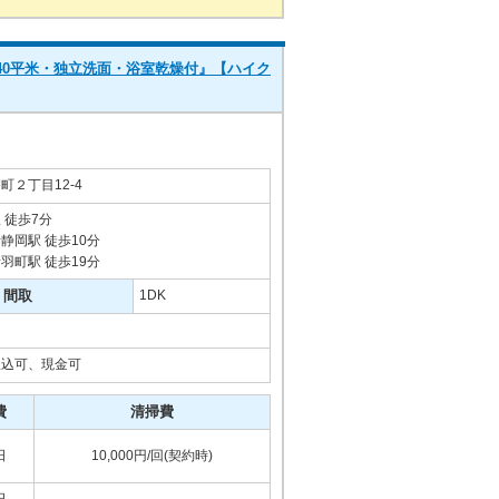
40平米・独立洗面・浴室乾燥付』【ハイク
２丁目12-4
 徒歩7分
静岡駅 徒歩10分
羽町駅 徒歩19分
間取
1DK
振込可、現金可
費
清掃費
日
10,000円/回(契約時)