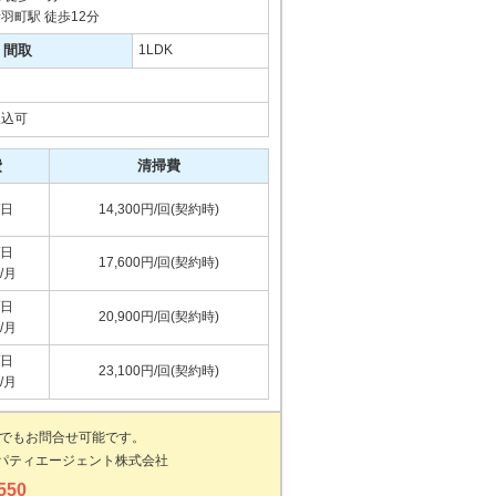
羽町駅 徒歩12分
間取
1LDK
振込可
費
清掃費
/日
14,300円/回(契約時)
/日
17,600円/回(契約時)
円/月
/日
20,900円/回(契約時)
円/月
/日
23,100円/回(契約時)
円/月
でもお問合せ可能です。
パティエージェント株式会社
550