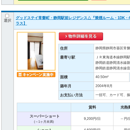
グッドステイ常磐町・静岡駅前レジデンス△『禁煙ルーム・1DK・
選択
ラス】
住所
静岡県静岡市葵区常磐町
最寄り駅
ＪＲ東海道本線静岡駅
静岡鉄道静岡清水線新
静岡鉄道静岡清水線音
面積
40.50m²
築年月
2004年8月
お支払い方法
一括可、カード可、
賃料
光熱
スーパーショート
9,200円/日
-- 円/
(～1ヶ月未満)