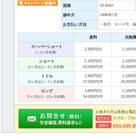
面積
32.60m²
築年月
1990年7月
お支払い方法
一括可、カード可、
賃料
光熱
スーパーショート
2,300円/日
1,100円
(～1ヶ月未満)
ショート
2,100円/日
1,100円
63,000円/月
33,000
(1ヶ月以上～3ヶ月未満)
ミドル
1,900円/日
1,100円
57,000円/月
33,000
(3ヶ月以上～7ヶ月未満)
ロング
1,800円/日
1,100円
54,000円/月
33,000
(7ヶ月以上～12ヶ月未満)
お急ぎの方は直接お電話
リブロ・プロ
運営会社
連絡先
054-295-9