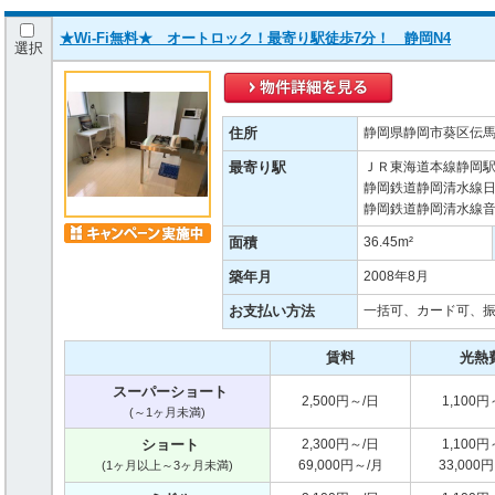
★Wi-Fi無料★ オートロック！最寄り駅徒歩7分！ 静岡N4
選択
住所
静岡県静岡市葵区伝馬町
最寄り駅
ＪＲ東海道本線静岡駅
静岡鉄道静岡清水線日
静岡鉄道静岡清水線音
面積
36.45m²
築年月
2008年8月
お支払い方法
一括可、カード可、
賃料
光熱
スーパーショート
2,500円～/日
1,100円
(～1ヶ月未満)
ショート
2,300円～/日
1,100円
69,000円～/月
33,000
(1ヶ月以上～3ヶ月未満)