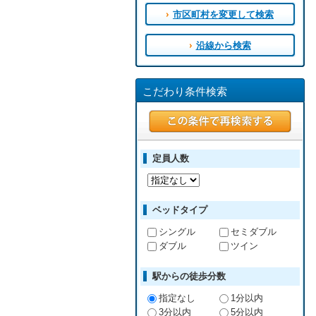
市区町村を変更して検索
沿線から検索
こだわり条件検索
定員人数
ベッドタイプ
シングル
セミダブル
ダブル
ツイン
駅からの徒歩分数
指定なし
1分以内
3分以内
5分以内