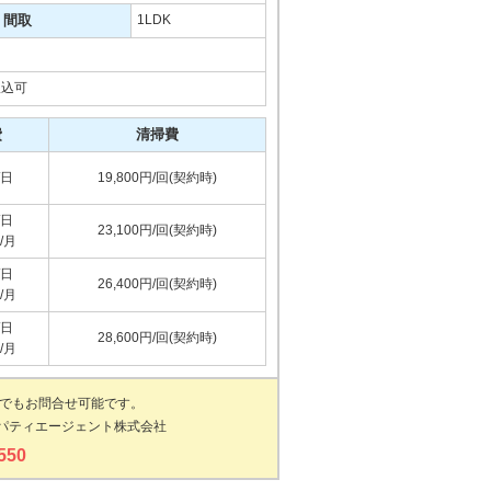
間取
1LDK
振込可
費
清掃費
/日
19,800円/回(契約時)
/日
23,100円/回(契約時)
円/月
/日
26,400円/回(契約時)
円/月
/日
28,600円/回(契約時)
円/月
でもお問合せ可能です。
パティエージェント株式会社
550