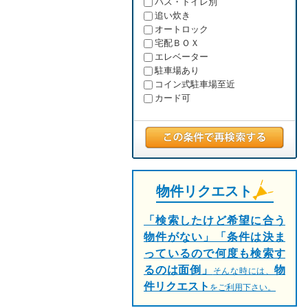
バス・トイレ別
追い炊き
オートロック
宅配ＢＯＸ
エレベーター
駐車場あり
コイン式駐車場至近
カード可
物件リクエスト
「検索したけど希望に合う
物件がない」「条件は決ま
っているので何度も検索す
るのは面倒」
物
そんな時には、
件リクエスト
をご利用下さい。