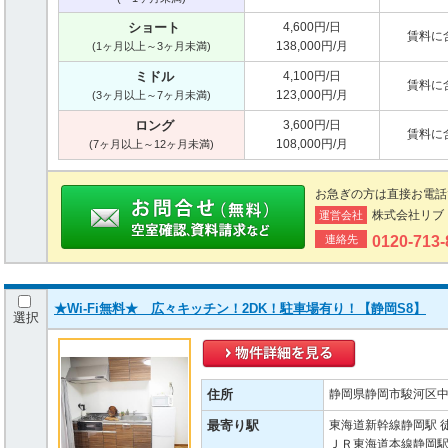
ショート
4,600円/日
賃料に
138,000円/月
(1ヶ月以上～3ヶ月未満)
ミドル
4,100円/日
賃料に
123,000円/月
(3ヶ月以上～7ヶ月未満)
ロング
3,600円/日
賃料に
108,000円/月
(7ヶ月以上～12ヶ月未満)
お急ぎの方は直接お電話
株式会社リブ
運営会社
連絡先
0120-713
★Wi-Fi無料★ 広々キッチン！2DK！駐車場有り！【静岡S8】
選択
住所
静岡県静岡市駿河区中田
最寄り駅
東海道新幹線静岡駅 徒
ＪＲ東海道本線静岡駅 