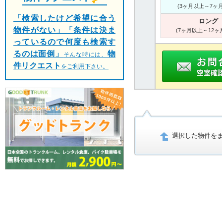
(3ヶ月以上～7ヶ
「検索したけど希望に合う
ロング
物件がない」「条件は決ま
(7ヶ月以上～12ヶ
っているので何度も検索す
るのは面倒」
物
そんな時には、
件リクエスト
をご利用下さい。
選択した物件を