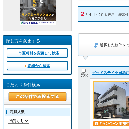
2
件中 1～2件を表示
表示
探し方を変更する
選択した物件を
市区町村を変更して検索
沿線から検索
グッドステイ小田急
選択
こだわり条件検索
定員人数