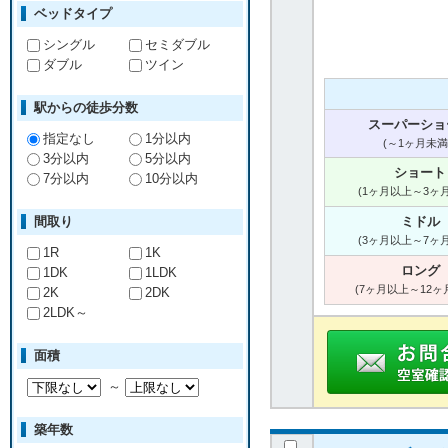
ベッドタイプ
シングル
セミダブル
ダブル
ツイン
駅からの徒歩分数
スーパーショ
指定なし
1分以内
(～1ヶ月未満
3分以内
5分以内
ショート
7分以内
10分以内
(1ヶ月以上～3ヶ
間取り
ミドル
(3ヶ月以上～7ヶ
1R
1K
ロング
1DK
1LDK
(7ヶ月以上～12ヶ
2K
2DK
2LDK～
面積
～
築年数