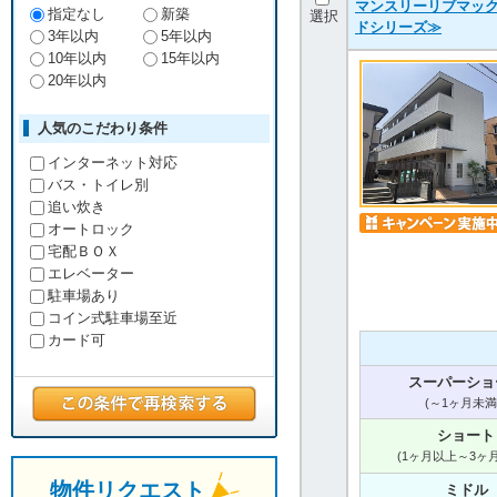
マンスリーリブマック
指定なし
新築
選択
ドシリーズ≫
3年以内
5年以内
10年以内
15年以内
20年以内
人気のこだわり条件
インターネット対応
バス・トイレ別
追い炊き
オートロック
宅配ＢＯＸ
エレベーター
駐車場あり
コイン式駐車場至近
カード可
スーパーショ
(～1ヶ月未満
ショート
(1ヶ月以上～3ヶ
物件リクエスト
ミドル