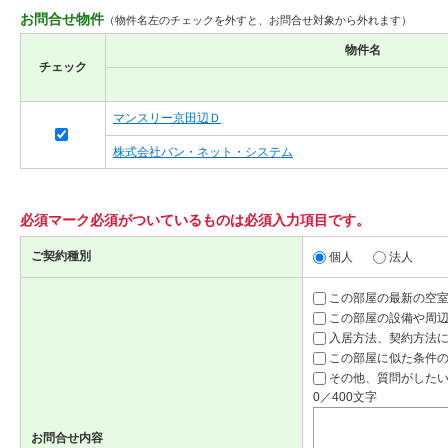
お問合せ物件
（物件名左のチェックを外すと、お問合せ対象から外れます）
物件名
チェック
マンスリー京田辺Ｄ
株式会社バン・ネット・システム
必須マーク
必須
がついているものは必須入力項目です。
ご契約種別
個人
法人
この部屋の最新の空
この部屋の設備や周
入居方法、契約方法
この部屋に似た条件
その他、質問がしたい
0／400文字
お問合せ内容