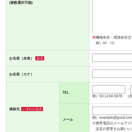
(複数選択可能)
※
機種依存・環境依存文
例）m²、⑴
お名前（全角）
必須
お名前（カナ）
-
TEL
例）03-1234-5678 （
連絡先
いずれか必須
例）example@good-com.
メール
※携帯電話のメールアド
設定の変更をお願いい