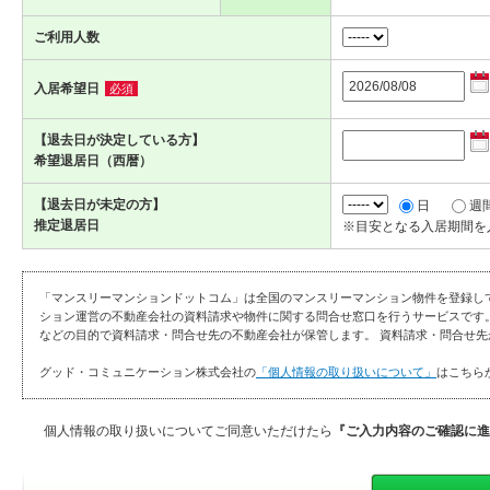
ご利用人数
入居希望日
必須
【退去日が決定している方】
希望退居日（西暦）
【退去日が未定の方】
日
週
推定退居日
※目安となる入居期間を
「マンスリーマンションドットコム」は全国のマンスリーマンション物件を登録し
ション運営の不動産会社の資料請求や物件に関する問合せ窓口を行うサービスです
などの目的で資料請求・問合せ先の不動産会社が保管します。 資料請求・問合せ先
グッド・コミュニケーション株式会社の
「個人情報の取り扱いについて」
はこちら
個人情報の取り扱いについてご同意いただけたら
『ご入力内容のご確認に進