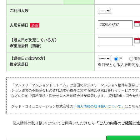
ご利用人数
入居希望日
必須
【退去日が決定している方】
希望退居日（西暦）
【退去日が未定の方】
日
週
推定退居日
※目安となる入居期間を
「マンスリーマンションドットコム」は全国のマンスリーマンション物件を登録し
ション運営の不動産会社の資料請求や物件に関する問合せ窓口を行うサービスです
などの目的で資料請求・問合せ先の不動産会社が保管します。 資料請求・問合せ先
グッド・コミュニケーション株式会社の
「個人情報の取り扱いについて」
はこちら
個人情報の取り扱いについてご同意いただけたら
『ご入力内容のご確認に進