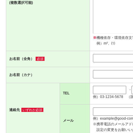
(複数選択可能)
※
機種依存・環境依存文
例）m²、⑴
お名前（全角）
必須
お名前（カナ）
-
TEL
例）03-1234-5678 （
連絡先
いずれか必須
例）example@good-com.
メール
※携帯電話のメールアド
設定の変更をお願いい