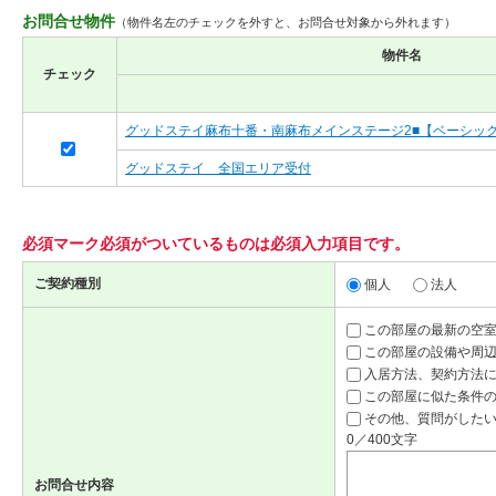
お問合せ物件
（物件名左のチェックを外すと、お問合せ対象から外れます）
物件名
チェック
グッドステイ麻布十番・南麻布メインステージ2■【ベーシッ
グッドステイ 全国エリア受付
必須マーク
必須
がついているものは必須入力項目です。
ご契約種別
個人
法人
この部屋の最新の空
この部屋の設備や周
入居方法、契約方法
この部屋に似た条件
その他、質問がしたい
0／400文字
お問合せ内容