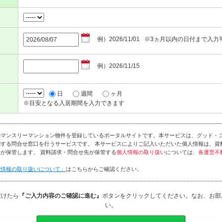
例）2026/11/01 ※3ヵ月以内の日付まで入力
例）2026/11/15
日
週間
ヶ月
※目安となる入居期間を入力できます
のマンスリーマンション物件を登録しているポータルサイトです。本サービスは、グッド・
する問合せ窓口を行うサービスです。 本サービスによりご記入いただいた個人情報は、資
が保管します。 資料請求・問合せ先が保管する
個人情報の取り扱い
については、
各運営不
人情報の取り扱いについて」
はこちらからご確認ください。
だけたら
『ご入力内容のご確認に進む』
ボタンをクリックしてください。なお、お部
い。