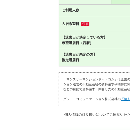
ご利用人数
入居希望日
必須
【退去日が決定している方】
希望退居日（西暦）
【退去日が未定の方】
推定退居日
「マンスリーマンションドットコム」は全国
ション運営の不動産会社の資料請求や物件に関
などの目的で資料請求・問合せ先の不動産会社
グッド・コミュニケーション株式会社の
「個
個人情報の取り扱いについてご同意いた