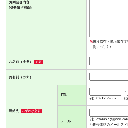
お問合せ内容
(複数選択可能)
※
機種依存・環境依存文
例）m²、⑴
お名前（全角）
必須
お名前（カナ）
-
TEL
例）03-1234-5678 （
連絡先
いずれか必須
例）example@good-com.
メール
※携帯電話のメールアド