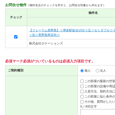
お問合せ物件
（物件名左のチェックを外すと、お問合せ対象から外れます）
物件名
チェック
【フォーラム美野島】☆博多駅徒歩15分☆広々セミダブルツ
ィ近☆美野島商店街☆
株式会社ロケーションズ
必須マーク
必須
がついているものは必須入力項目です。
ご契約種別
個人
法人
この部屋の最新の空
この部屋の設備や周
入居方法、契約方法
この部屋に似た条件
その他、質問がしたい
0／400文字