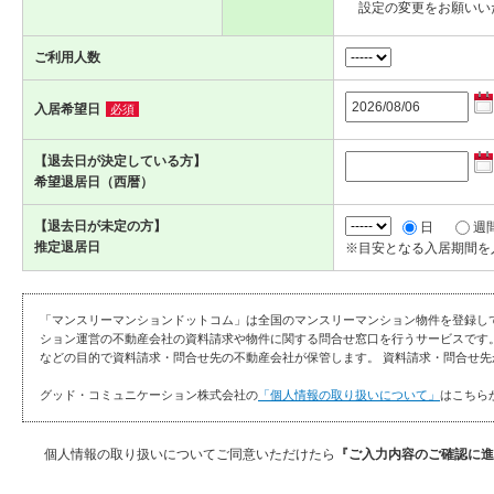
設定の変更をお願いい
ご利用人数
入居希望日
必須
【退去日が決定している方】
希望退居日（西暦）
【退去日が未定の方】
日
週
推定退居日
※目安となる入居期間を
「マンスリーマンションドットコム」は全国のマンスリーマンション物件を登録し
ション運営の不動産会社の資料請求や物件に関する問合せ窓口を行うサービスです
などの目的で資料請求・問合せ先の不動産会社が保管します。 資料請求・問合せ先
グッド・コミュニケーション株式会社の
「個人情報の取り扱いについて」
はこちら
個人情報の取り扱いについてご同意いただけたら
『ご入力内容のご確認に進