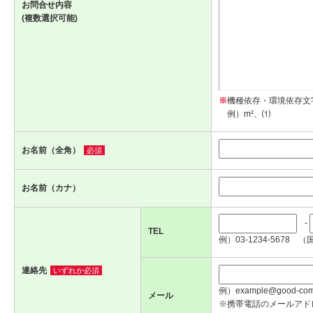
お問合せ内容
(複数選択可能)
※
機種依存・環境依存文
例）m²、⑴
お名前（全角）
必須
お名前（カナ）
-
TEL
例）03-1234-5678 （
連絡先
いずれか必須
例）example@good-com.
メール
※携帯電話のメールアド