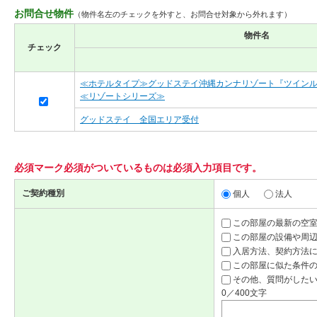
お問合せ物件
（物件名左のチェックを外すと、お問合せ対象から外れます）
物件名
チェック
≪ホテルタイプ≫グッドステイ沖縄カンナリゾート『ツイン
≪リゾートシリーズ≫
グッドステイ 全国エリア受付
必須マーク
必須
がついているものは必須入力項目です。
ご契約種別
個人
法人
この部屋の最新の空
この部屋の設備や周
入居方法、契約方法
この部屋に似た条件
その他、質問がしたい
0／400文字