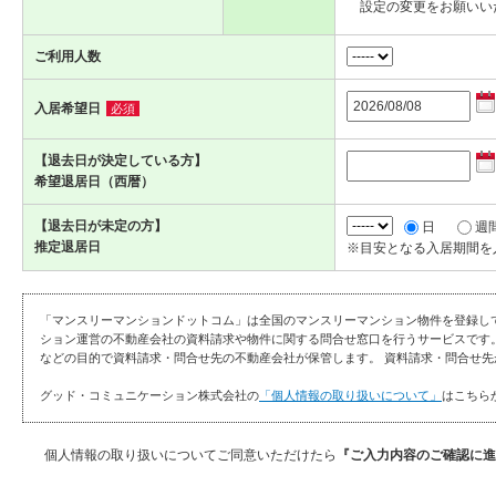
設定の変更をお願いい
ご利用人数
入居希望日
必須
【退去日が決定している方】
希望退居日（西暦）
【退去日が未定の方】
日
週
推定退居日
※目安となる入居期間を
「マンスリーマンションドットコム」は全国のマンスリーマンション物件を登録し
ション運営の不動産会社の資料請求や物件に関する問合せ窓口を行うサービスです
などの目的で資料請求・問合せ先の不動産会社が保管します。 資料請求・問合せ先
グッド・コミュニケーション株式会社の
「個人情報の取り扱いについて」
はこちら
個人情報の取り扱いについてご同意いただけたら
『ご入力内容のご確認に進