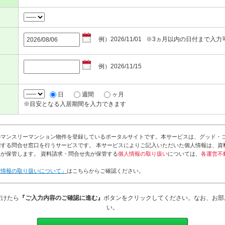
例）2026/11/01 ※3ヵ月以内の日付まで入力
例）2026/11/15
日
週間
ヶ月
※目安となる入居期間を入力できます
のマンスリーマンション物件を登録しているポータルサイトです。本サービスは、グッド・
する問合せ窓口を行うサービスです。 本サービスによりご記入いただいた個人情報は、資
が保管します。 資料請求・問合せ先が保管する
個人情報の取り扱い
については、
各運営不
人情報の取り扱いについて」
はこちらからご確認ください。
だけたら
『ご入力内容のご確認に進む』
ボタンをクリックしてください。なお、お部
い。