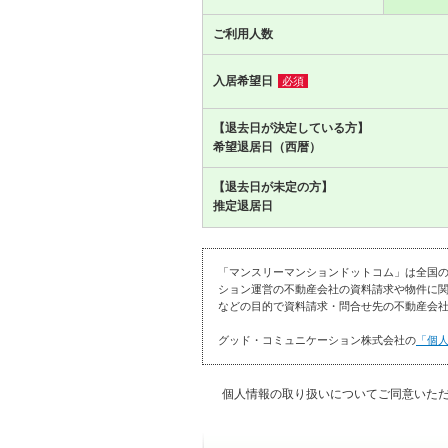
ご利用人数
入居希望日
必須
【退去日が決定している方】
希望退居日（西暦）
【退去日が未定の方】
推定退居日
「マンスリーマンションドットコム」は全国
ション運営の不動産会社の資料請求や物件に関
などの目的で資料請求・問合せ先の不動産会社
グッド・コミュニケーション株式会社の
「個
個人情報の取り扱いについてご同意いた