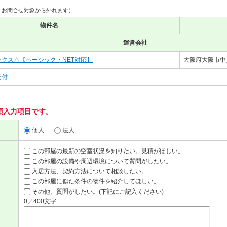
、お問合せ対象から外れます）
物件名
運営会社
クス△【ベーシック・NET対応】
大阪府大阪市中
受付
須入力項目です。
個人
法人
この部屋の最新の空室状況を知りたい。見積がほしい。
この部屋の設備や周辺環境について質問がしたい。
入居方法、契約方法について相談したい。
この部屋に似た条件の物件を紹介してほしい。
その他、質問がしたい。(下記にご記入ください)
0／400文字