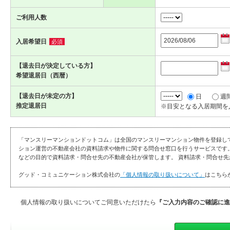
ご利用人数
入居希望日
必須
【退去日が決定している方】
希望退居日（西暦）
【退去日が未定の方】
日
週
推定退居日
※目安となる入居期間を
「マンスリーマンションドットコム」は全国のマンスリーマンション物件を登録し
ション運営の不動産会社の資料請求や物件に関する問合せ窓口を行うサービスです
などの目的で資料請求・問合せ先の不動産会社が保管します。 資料請求・問合せ先
グッド・コミュニケーション株式会社の
「個人情報の取り扱いについて」
はこちら
個人情報の取り扱いについてご同意いただけたら
『ご入力内容のご確認に進