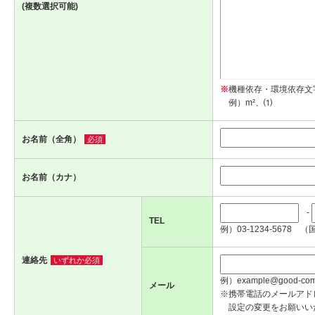
(複数選択可能)
※
機種依存・環境依存文
例）m²、⑴
お名前（全角）
必須
お名前（カナ）
-
TEL
例）03-1234-5678 （
連絡先
いずれか必須
例）example@good-com.
メール
※携帯電話のメールアド
設定の変更をお願いい