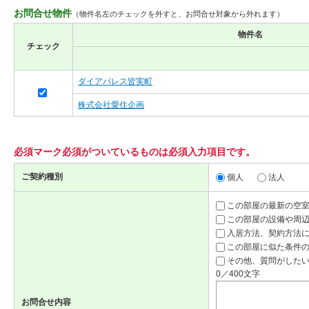
お問合せ物件
（物件名左のチェックを外すと、お問合せ対象から外れます）
物件名
チェック
ダイアパレス皆実町
株式会社愛住企画
必須マーク
必須
がついているものは必須入力項目です。
ご契約種別
個人
法人
この部屋の最新の空
この部屋の設備や周
入居方法、契約方法
この部屋に似た条件
その他、質問がしたい
0／400文字
お問合せ内容