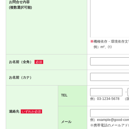
お問合せ内容
(複数選択可能)
※
機種依存・環境依存文
例）m²、⑴
お名前（全角）
必須
お名前（カナ）
-
TEL
例）03-1234-5678 （
連絡先
いずれか必須
例）example@good-com.
メール
※携帯電話のメールアド