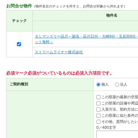
お問合せ物件
（物件名左のチェックを外すと、お問合せ対象から外れます）
物件名
チェック
ＳＬマンスリー品川～築浅・品川12分・大崎9分・五反田8分
ット無料～
ストリームライナー株式会社
必須マーク
必須
がついているものは必須入力項目です。
ご契約種別
個人
法人
この部屋の最新の空
この部屋の設備や周
入居方法、契約方法
この部屋に似た条件
その他、質問がしたい
0／400文字