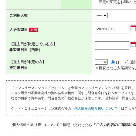
設定の変更をお願いい
ご利用人数
入居希望日
必須
【退去日が決定している方】
希望退居日（西暦）
【退去日が未定の方】
日
週
推定退居日
※目安となる入居期間を
「マンスリーマンションドットコム」は全国のマンスリーマンション物件を登録し
ション運営の不動産会社の資料請求や物件に関する問合せ窓口を行うサービスです
などの目的で資料請求・問合せ先の不動産会社が保管します。 資料請求・問合せ先
グッド・コミュニケーション株式会社の
「個人情報の取り扱いについて」
はこちら
個人情報の取り扱いについてご同意いただけたら
『ご入力内容のご確認に進