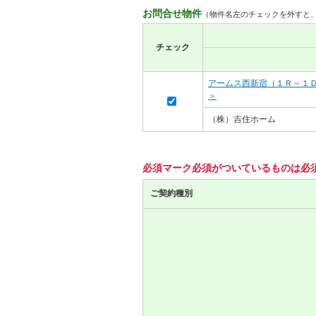
お問合せ物件
（物件名左のチェックを外すと
チェック
アームス西新宿（１Ｒ～１
＞
（株）吉住ホーム
必須マーク
必須
がついているものは必
ご契約種別