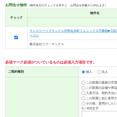
お問合せ物件
（物件名左のチェックを外すと、お問合せ対象から外れます）
物件名
チェック
マンスリーリブマックス伊勢佐木町フェニックス弐番館■【浴
ーズ≫
株式会社リブ・マックス
必須マーク
必須
がついているものは必須入力項目です。
ご契約種別
個人
法人
この部屋の最新の空
この部屋の設備や周
入居方法、契約方法
この部屋に似た条件
その他、質問がしたい
0／400文字