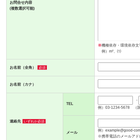
お問合せ内容
(複数選択可能)
※
機種依存・環境依存文
例）m²、⑴
お名前（全角）
必須
お名前（カナ）
-
TEL
例）03-1234-5678 （
連絡先
いずれか必須
例）example@good-com.
メール
※携帯電話のメールアド