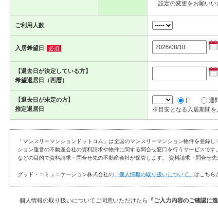
設定の変更をお願いい
ご利用人数
入居希望日
必須
【退去日が決定している方】
希望退居日（西暦）
【退去日が未定の方】
日
週
推定退居日
※目安となる入居期間を
「マンスリーマンションドットコム」は全国のマンスリーマンション物件を登録し
ション運営の不動産会社の資料請求や物件に関する問合せ窓口を行うサービスです
などの目的で資料請求・問合せ先の不動産会社が保管します。 資料請求・問合せ先
グッド・コミュニケーション株式会社の
「個人情報の取り扱いについて」
はこちら
個人情報の取り扱いについてご同意いただけたら
『ご入力内容のご確認に進