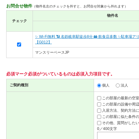
お問合せ物件
（物件名左のチェックを外すと、お問合せ対象から外れます）
物件名
チェック
✨ Wi-Fi無料 📶 名鉄岐阜駅徒歩8分 🚋 飲食店多数 ✨駐車
【G012】
マンスリーベースJP
必須マーク
必須
がついているものは必須入力項目です。
ご契約種別
個人
法人
この部屋の最新の空
この部屋の設備や周
入居方法、契約方法
この部屋に似た条件
その他、質問がしたい
0／400文字