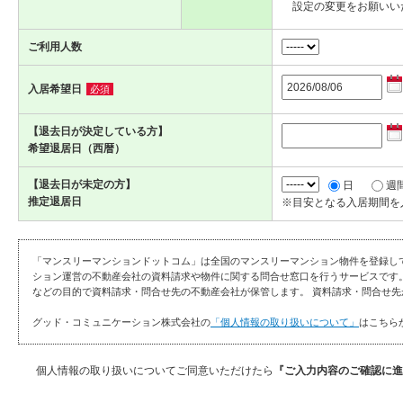
設定の変更をお願いい
ご利用人数
入居希望日
必須
【退去日が決定している方】
希望退居日（西暦）
【退去日が未定の方】
日
週
推定退居日
※目安となる入居期間を
「マンスリーマンションドットコム」は全国のマンスリーマンション物件を登録し
ション運営の不動産会社の資料請求や物件に関する問合せ窓口を行うサービスです
などの目的で資料請求・問合せ先の不動産会社が保管します。 資料請求・問合せ先
グッド・コミュニケーション株式会社の
「個人情報の取り扱いについて」
はこちら
個人情報の取り扱いについてご同意いただけたら
『ご入力内容のご確認に進