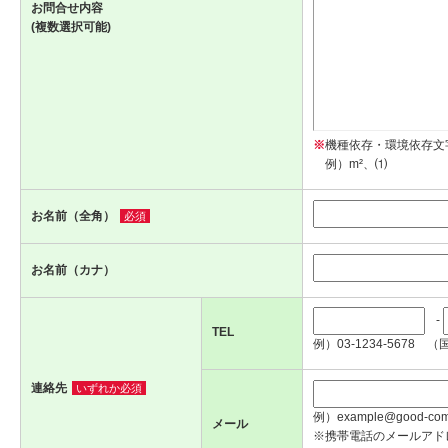
お問合せ内容
(複数選択可能)
※
機種依存・環境依存文
例）m²、⑴
お名前（全角）
必須
お名前（カナ）
-
TEL
例）03-1234-5678 （
連絡先
いずれか必須
例）example@good-com.
メール
※携帯電話のメールアド