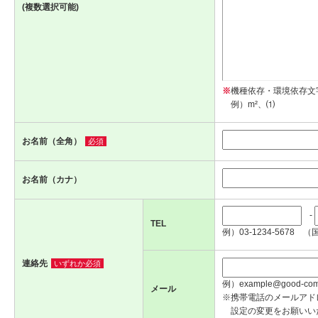
(複数選択可能)
※
機種依存・環境依存文
例）m²、⑴
お名前（全角）
必須
お名前（カナ）
-
TEL
例）03-1234-5678 （
連絡先
いずれか必須
例）example@good-com.
メール
※携帯電話のメールアド
設定の変更をお願いい