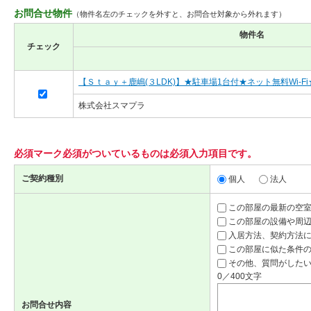
お問合せ物件
（物件名左のチェックを外すと、お問合せ対象から外れます）
物件名
チェック
【Ｓｔａｙ＋鹿嶋(３LDK)】★駐車場1台付★ネット無料Wi-F
株式会社スマプラ
必須マーク
必須
がついているものは必須入力項目です。
ご契約種別
個人
法人
この部屋の最新の空
この部屋の設備や周
入居方法、契約方法
この部屋に似た条件
その他、質問がしたい
0／400文字
お問合せ内容