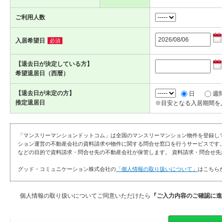
ご利用人数
入居希望日
必須
【退去日が決定している方】
希望退居日（西暦）
【退去日が未定の方】
日
週
推定退居日
※目安となる入居期間を
「マンスリーマンションドットコム」は全国のマンスリーマンション物件を登録し
ション運営の不動産会社の資料請求や物件に関する問合せ窓口を行うサービスです
などの目的で資料請求・問合せ先の不動産会社が保管します。 資料請求・問合せ先
グッド・コミュニケーション株式会社の
「個人情報の取り扱いについて」
はこちら
個人情報の取り扱いについてご同意いただけたら
『ご入力内容のご確認に進