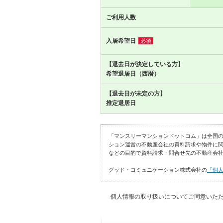
ご利用人数
入居希望日
必須
【退去日が決定している方】
希望退居日（西暦）
【退去日が未定の方】
推定退居日
「マンスリーマンションドットコム」は全国
ション運営の不動産会社の資料請求や物件に関
などの目的で資料請求・問合せ先の不動産会社
グッド・コミュニケーション株式会社の
「個
個人情報の取り扱いについてご同意いた