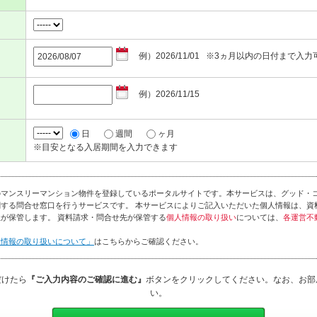
例）2026/11/01 ※3ヵ月以内の日付まで入力
例）2026/11/15
日
週間
ヶ月
※目安となる入居期間を入力できます
のマンスリーマンション物件を登録しているポータルサイトです。本サービスは、グッド・
する問合せ窓口を行うサービスです。 本サービスによりご記入いただいた個人情報は、資
が保管します。 資料請求・問合せ先が保管する
個人情報の取り扱い
については、
各運営不
人情報の取り扱いについて」
はこちらからご確認ください。
だけたら
『ご入力内容のご確認に進む』
ボタンをクリックしてください。なお、お部
い。