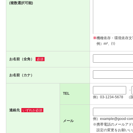
(複数選択可能)
※
機種依存・環境依存文
例）m²、⑴
お名前（全角）
必須
お名前（カナ）
-
TEL
例）03-1234-5678 （
連絡先
いずれか必須
例）example@good-com.
メール
※携帯電話のメールアド
設定の変更をお願いい