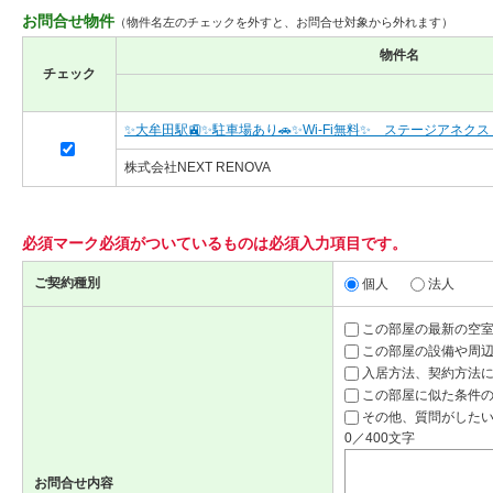
お問合せ物件
（物件名左のチェックを外すと、お問合せ対象から外れます）
物件名
チェック
✨大牟田駅🚉✨駐車場あり🚗✨Wi-Fi無料✨ ステージアネクス
株式会社NEXT RENOVA
必須マーク
必須
がついているものは必須入力項目です。
ご契約種別
個人
法人
この部屋の最新の空
この部屋の設備や周
入居方法、契約方法
この部屋に似た条件
その他、質問がしたい
0／400文字
お問合せ内容