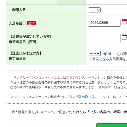
ご利用人数
入居希望日
必須
【退去日が決定している方】
希望退居日（西暦）
【退去日が未定の方】
日
週
推定退居日
※目安となる入居期間を
「マンスリーマンションドットコム」は全国のマンスリーマンション物件を登録し
ション運営の不動産会社の資料請求や物件に関する問合せ窓口を行うサービスです
などの目的で資料請求・問合せ先の不動産会社が保管します。 資料請求・問合せ先
グッド・コミュニケーション株式会社の
「個人情報の取り扱いについて」
はこちら
個人情報の取り扱いについてご同意いただけたら
『ご入力内容のご確認に進