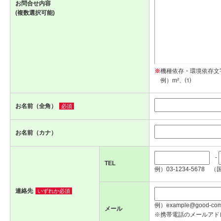
お問合せ内容
(複数選択可能)
※
機種依存・環境依存文
例）m²、⑴
お名前（全角）
必須
お名前（カナ）
-
TEL
例）03-1234-5678 （
連絡先
いずれか必須
例）example@good-com.
メール
※携帯電話のメールアド