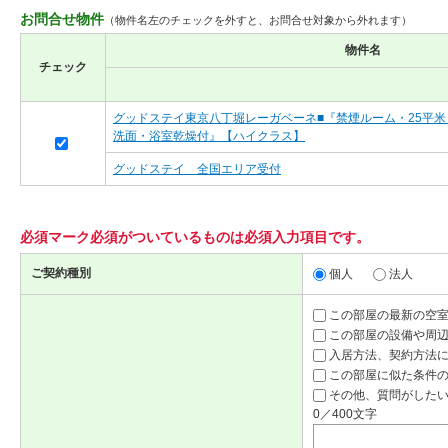
お問合せ物件
（物件名左のチェックを外すと、お問合せ対象から外れます）
物件名
チェック
グッドステイ東京八丁堀レーガベーネ■『禁煙ルーム・25平米
洗面・浴室乾燥付』【ハイクラス】
グッドステイ 全国エリア受付
必須マーク
必須
がついているものは必須入力項目です。
ご契約種別
個人
法人
この部屋の最新の空
この部屋の設備や周
入居方法、契約方法
この部屋に似た条件
その他、質問がしたい
0／400文字