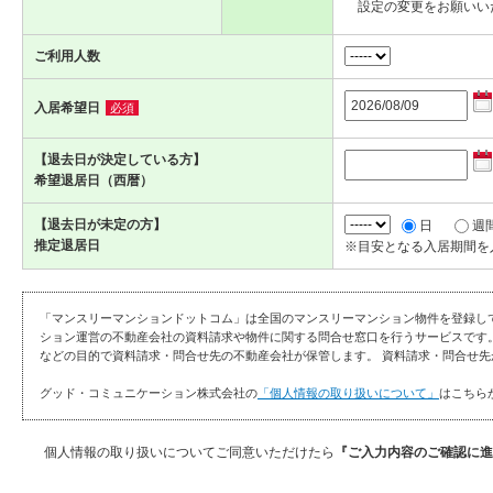
設定の変更をお願いい
ご利用人数
入居希望日
必須
【退去日が決定している方】
希望退居日（西暦）
【退去日が未定の方】
日
週
推定退居日
※目安となる入居期間を
「マンスリーマンションドットコム」は全国のマンスリーマンション物件を登録し
ション運営の不動産会社の資料請求や物件に関する問合せ窓口を行うサービスです
などの目的で資料請求・問合せ先の不動産会社が保管します。 資料請求・問合せ先
グッド・コミュニケーション株式会社の
「個人情報の取り扱いについて」
はこちら
個人情報の取り扱いについてご同意いただけたら
『ご入力内容のご確認に進