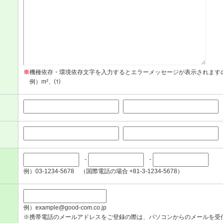
※
機種依存・環境依存文字を入力するとエラーメッセージが表示されます
例）m²、⑴
-
-
例）03-1234-5678 （国際電話の場合 +81-3-1234-5678）
例）example@good-com.co.jp
※携帯電話のメールアドレスをご登録の際は、パソコンからのメールを受