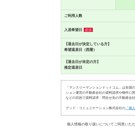
ご利用人数
入居希望日
必須
【退去日が決定している方】
希望退居日（西暦）
【退去日が未定の方】
推定退居日
「マンスリーマンションドットコム」は全国
ション運営の不動産会社の資料請求や物件に関
などの目的で資料請求・問合せ先の不動産会社
グッド・コミュニケーション株式会社の
「個
個人情報の取り扱いについてご同意いた