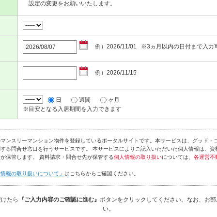
設定の変更をお願いいたします。
例）2026/11/01 ※3ヵ月以内の日付まで入力
例）2026/11/15
日
週間
ヶ月
※目安となる入居期間を入力できます
のマンスリーマンション物件を登録しているポータルサイトです。本サービスは、グッド・
する問合せ窓口を行うサービスです。 本サービスによりご記入いただいた個人情報は、資
が保管します。 資料請求・問合せ先が保管する
個人情報の取り扱い
については、
各運営不
人情報の取り扱いについて」
はこちらからご確認ください。
だけたら
『ご入力内容のご確認に進む』
ボタンをクリックしてください。なお、お部
い。