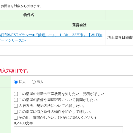
、お問合せ対象から外れます）
物件名
運営会社
部WESTグランツ■『禁煙ルーム・1LDK・32平米』【Wi-Fi無
埼玉県春日部市栄
ダードシリーズ≫
須入力項目です。
個人
法人
この部屋の最新の空室状況を知りたい。見積がほしい。
この部屋の設備や周辺環境について質問がしたい。
入居方法、契約方法について相談したい。
この部屋に似た条件の物件を紹介してほしい。
その他、質問がしたい。(下記にご記入ください)
0／400文字