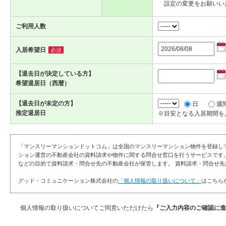
設定の変更をお願いい
ご利用人数
入居希望日
必須
【退去日が決定している方】
希望退居日（西暦）
【退去日が未定の方】
日
週
推定退居日
※目安となる入居期間を
「マンスリーマンションドットコム」は全国のマンスリーマンション物件を登録し
ション運営の不動産会社の資料請求や物件に関する問合せ窓口を行うサービスです
などの目的で資料請求・問合せ先の不動産会社が保管します。 資料請求・問合せ先
グッド・コミュニケーション株式会社の
「個人情報の取り扱いについて」
はこちら
個人情報の取り扱いについてご同意いただけたら
『ご入力内容のご確認に進