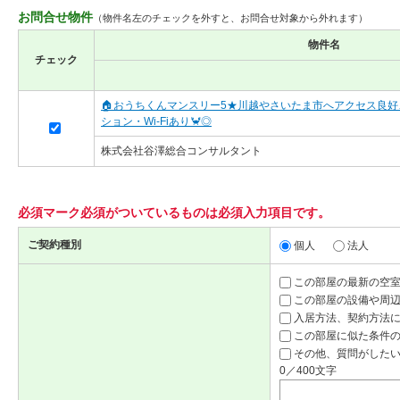
お問合せ物件
（物件名左のチェックを外すと、お問合せ対象から外れます）
物件名
チェック
🏠おうちくんマンスリー5★川越やさいたま市へアクセス良好
ション・Wi-Fiあり🦀◎
株式会社谷澤総合コンサルタント
必須マーク
必須
がついているものは必須入力項目です。
ご契約種別
個人
法人
この部屋の最新の空
この部屋の設備や周
入居方法、契約方法
この部屋に似た条件
その他、質問がしたい
0／400文字