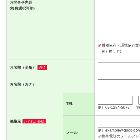
お問合せ内容
(複数選択可能)
※
機種依存・環境依存文
例）m²、⑴
お名前（全角）
必須
お名前（カナ）
-
TEL
例）03-1234-5678 （
連絡先
いずれか必須
例）example@good-com.
メール
※携帯電話のメールアド