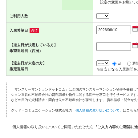
設定の変更をお願いい
ご利用人数
入居希望日
必須
【退去日が決定している方】
希望退居日（西暦）
【退去日が未定の方】
日
週
推定退居日
※目安となる入居期間を
「マンスリーマンションドットコム」は全国のマンスリーマンション物件を登録し
ション運営の不動産会社の資料請求や物件に関する問合せ窓口を行うサービスです
などの目的で資料請求・問合せ先の不動産会社が保管します。 資料請求・問合せ先
グッド・コミュニケーション株式会社の
「個人情報の取り扱いについて」
はこちら
個人情報の取り扱いについてご同意いただけたら
『ご入力内容のご確認に進