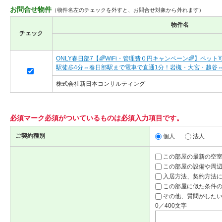
お問合せ物件
（物件名左のチェックを外すと、お問合せ対象から外れます）
物件名
チェック
ONLY春日部7【🌈WiFi・管理費０円キャンペーン🌈】ペッ
駅徒歩4分⇔春日部駅まで電車で直通1分！岩槻・大宮・越谷
株式会社新日本コンサルティング
必須マーク
必須
がついているものは必須入力項目です。
ご契約種別
個人
法人
この部屋の最新の空
この部屋の設備や周
入居方法、契約方法
この部屋に似た条件
その他、質問がしたい
0／400文字