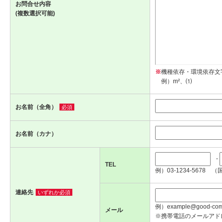
お問合せ内容
(複数選択可能)
※
機種依存・環境依存文
例）m²、⑴
お名前（全角）
必須
お名前（カナ）
-
TEL
例）03-1234-5678 （
連絡先
いずれか必須
例）example@good-com.
メール
※携帯電話のメールアド