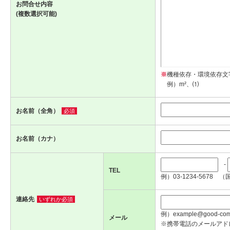
お問合せ内容
(複数選択可能)
※
機種依存・環境依存文
例）m²、⑴
お名前（全角）
必須
お名前（カナ）
-
TEL
例）03-1234-5678 （
連絡先
いずれか必須
例）example@good-com.
メール
※携帯電話のメールアド