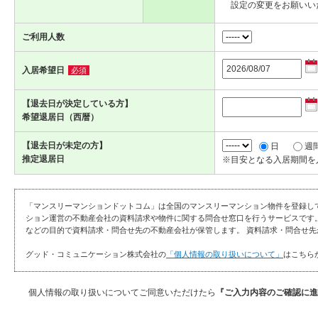
設定の変更をお願いい
ご利用人数
入居希望日
必須
【退去日が決定している方】
希望退居日（西暦）
【退去日が未定の方】
日
週
推定退居日
※目安となる入居期間を
「マンスリーマンションドットコム」は全国のマンスリーマンション物件を登録し
ション運営の不動産会社の資料請求や物件に関する問合せ窓口を行うサービスです
などの目的で資料請求・問合せ先の不動産会社が保管します。 資料請求・問合せ先
グッド・コミュニケーション株式会社の
「個人情報の取り扱いについて」
はこちら
個人情報の取り扱いについてご同意いただけたら
『ご入力内容のご確認に進