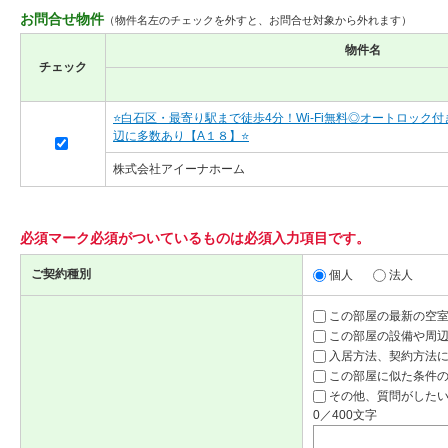
お問合せ物件
（物件名左のチェックを外すと、お問合せ対象から外れます）
物件名
チェック
⭐白石区・最寄り駅まで徒歩4分！Wi-Fi無料◎オートロック
辺に多数あり【A１８】⭐
株式会社アイーナホーム
必須マーク
必須
がついているものは必須入力項目です。
ご契約種別
個人
法人
この部屋の最新の空
この部屋の設備や周
入居方法、契約方法
この部屋に似た条件
その他、質問がしたい
0／400文字