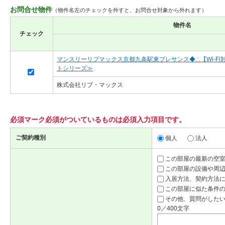
お問合せ物件
（物件名左のチェックを外すと、お問合せ対象から外れます）
物件名
チェック
マンスリーリブマックス京都九条駅東プレサンス◆∴【Wi-F
トシリーズ≫
株式会社リブ・マックス
必須マーク
必須
がついているものは必須入力項目です。
ご契約種別
個人
法人
この部屋の最新の空
この部屋の設備や周
入居方法、契約方法
この部屋に似た条件
その他、質問がしたい
0／400文字