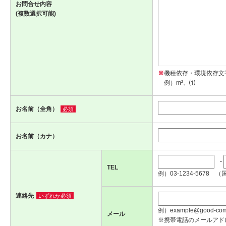
お問合せ内容
(複数選択可能)
※
機種依存・環境依存文
例）m²、⑴
お名前（全角）
必須
お名前（カナ）
-
TEL
例）03-1234-5678 （
連絡先
いずれか必須
例）example@good-com.
メール
※携帯電話のメールアド