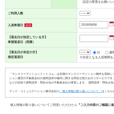
設定の変更をお願いい
ご利用人数
入居希望日
必須
【退去日が決定している方】
希望退居日（西暦）
【退去日が未定の方】
日
週
推定退居日
※目安となる入居期間を
「マンスリーマンションドットコム」は全国のマンスリーマンション物件を登録し
ション運営の不動産会社の資料請求や物件に関する問合せ窓口を行うサービスです
などの目的で資料請求・問合せ先の不動産会社が保管します。 資料請求・問合せ先
グッド・コミュニケーション株式会社の
「個人情報の取り扱いについて」
はこちら
個人情報の取り扱いについてご同意いただけたら
『ご入力内容のご確認に進