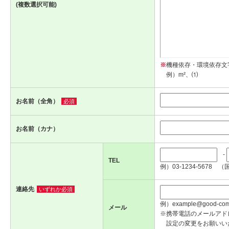
(複数選択可能)
※
機種依存・環境依存文
例）m²、⑴
お名前（全角）
必須
お名前（カナ）
-
TEL
例）03-1234-5678 （
連絡先
いずれか必須
例）example@good-com.
メール
※携帯電話のメールアド
設定の変更をお願いい