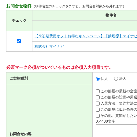
お問合せ物件
（物件名左のチェックを外すと、お問合せ対象から外れます）
物件名
チェック
【🎉初期費用オフ｜お得なキャンペーン】【禁煙🚭】マイナビS
株式会社マイナビ
必須マーク
必須
がついているものは必須入力項目です。
ご契約種別
個人
法人
この部屋の最新の空
この部屋の設備や周
入居方法、契約方法
この部屋に似た条件
その他、質問がしたい
0／400文字
お問合せ内容