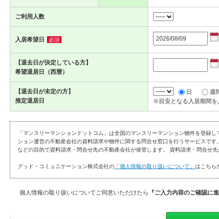
ご利用人数
入居希望日
必須
【退去日が決定している方】
希望退居日（西暦）
【退去日が未定の方】
日
週
推定退居日
※目安となる入居期間を
「マンスリーマンションドットコム」は全国のマンスリーマンション物件を登録し
ション運営の不動産会社の資料請求や物件に関する問合せ窓口を行うサービスです
などの目的で資料請求・問合せ先の不動産会社が保管します。 資料請求・問合せ先
グッド・コミュニケーション株式会社の
「個人情報の取り扱いについて」
はこちら
個人情報の取り扱いについてご同意いただけたら
『ご入力内容のご確認に進