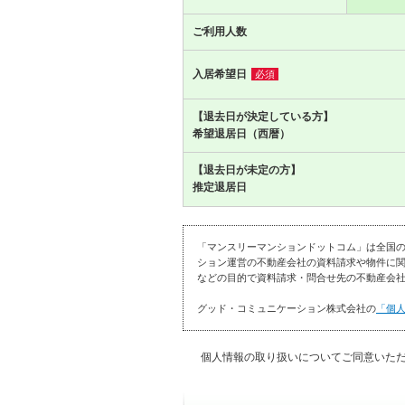
ご利用人数
入居希望日
必須
【退去日が決定している方】
希望退居日（西暦）
【退去日が未定の方】
推定退居日
「マンスリーマンションドットコム」は全国
ション運営の不動産会社の資料請求や物件に関
などの目的で資料請求・問合せ先の不動産会社
グッド・コミュニケーション株式会社の
「個
個人情報の取り扱いについてご同意いた