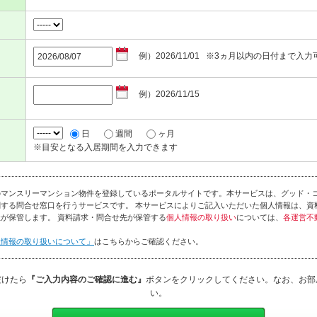
例）2026/11/01 ※3ヵ月以内の日付まで入力
例）2026/11/15
日
週間
ヶ月
※目安となる入居期間を入力できます
のマンスリーマンション物件を登録しているポータルサイトです。本サービスは、グッド・
する問合せ窓口を行うサービスです。 本サービスによりご記入いただいた個人情報は、資
が保管します。 資料請求・問合せ先が保管する
個人情報の取り扱い
については、
各運営不
人情報の取り扱いについて」
はこちらからご確認ください。
だけたら
『ご入力内容のご確認に進む』
ボタンをクリックしてください。なお、お部
い。