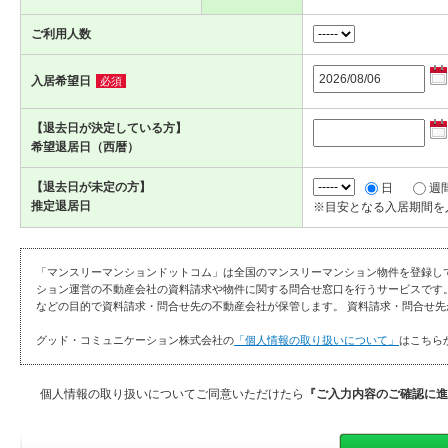
ご利用人数
入居希望日
必須
【退去日が決定している方】
希望退居日（西暦）
【退去日が未定の方】
日
週
推定退居日
※目安となる入居期間を
「マンスリーマンションドットコム」は全国のマンスリーマンション物件を登録し
ション運営の不動産会社の資料請求や物件に関する問合せ窓口を行うサービスです
などの目的で資料請求・問合せ先の不動産会社が保管します。 資料請求・問合せ先
グッド・コミュニケーション株式会社の
「個人情報の取り扱いについて」
はこちら
個人情報の取り扱いについてご同意いただけたら
『ご入力内容のご確認に進