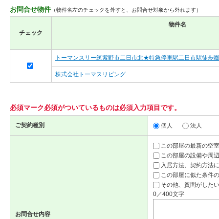
お問合せ物件
（物件名左のチェックを外すと、お問合せ対象から外れます）
物件名
チェック
トーマンスリー筑紫野市二日市北★特急停車駅二日市駅徒歩圏
株式会社トーマスリビング
必須マーク
必須
がついているものは必須入力項目です。
ご契約種別
個人
法人
この部屋の最新の空
この部屋の設備や周
入居方法、契約方法
この部屋に似た条件
その他、質問がしたい
0／400文字
お問合せ内容