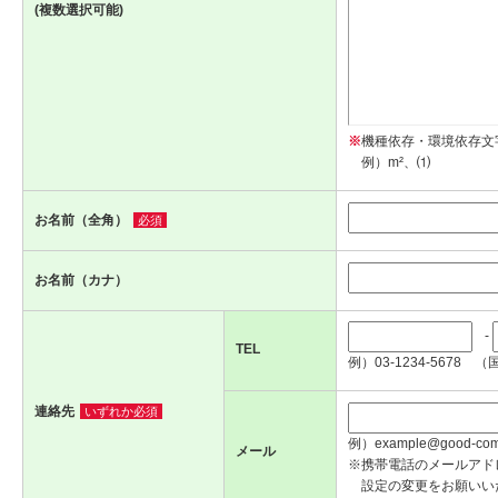
(複数選択可能)
※
機種依存・環境依存文
例）m²、⑴
お名前（全角）
必須
お名前（カナ）
-
TEL
例）03-1234-5678 （
連絡先
いずれか必須
例）example@good-com.
メール
※携帯電話のメールアド
設定の変更をお願いい