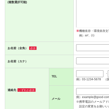
(複数選択可能)
※
機種依存・環境依存文
例）m²、⑴
お名前（全角）
必須
お名前（カナ）
-
TEL
例）03-1234-5678 （
連絡先
いずれか必須
例）example@good-com.
メール
※携帯電話のメールアド
設定の変更をお願いい