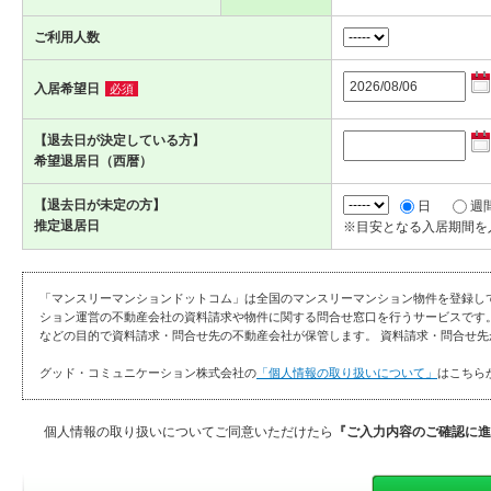
ご利用人数
入居希望日
必須
【退去日が決定している方】
希望退居日（西暦）
【退去日が未定の方】
日
週
推定退居日
※目安となる入居期間を
「マンスリーマンションドットコム」は全国のマンスリーマンション物件を登録し
ション運営の不動産会社の資料請求や物件に関する問合せ窓口を行うサービスです
などの目的で資料請求・問合せ先の不動産会社が保管します。 資料請求・問合せ先
グッド・コミュニケーション株式会社の
「個人情報の取り扱いについて」
はこちら
個人情報の取り扱いについてご同意いただけたら
『ご入力内容のご確認に進