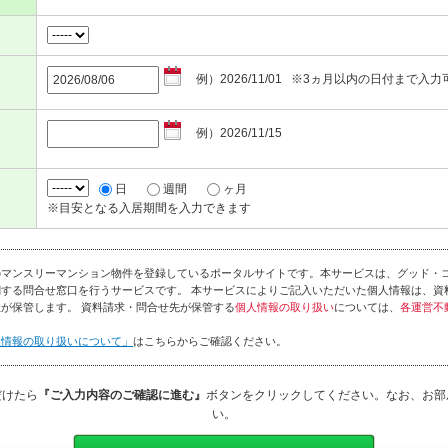
例）2026/11/01 ※3ヵ月以内の日付まで入力
例）2026/11/15
日
週間
ヶ月
※目安となる入居期間を入力できます
のマンスリーマンション物件を登録しているポータルサイトです。本サービスは、グッド・
する問合せ窓口を行うサービスです。 本サービスによりご記入いただいた個人情報は、資
が保管します。 資料請求・問合せ先が保管する
個人情報の取り扱い
については、
各運営不
人情報の取り扱いについて」
はこちらからご確認ください。
だけたら
『ご入力内容のご確認に進む』
ボタンをクリックしてください。なお、お部
い。