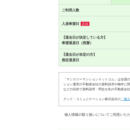
ご利用人数
入居希望日
必須
【退去日が決定している方】
希望退居日（西暦）
【退去日が未定の方】
推定退居日
「マンスリーマンションドットコム」は全国
ション運営の不動産会社の資料請求や物件に関
などの目的で資料請求・問合せ先の不動産会社
グッド・コミュニケーション株式会社の
「個
個人情報の取り扱いについてご同意いた