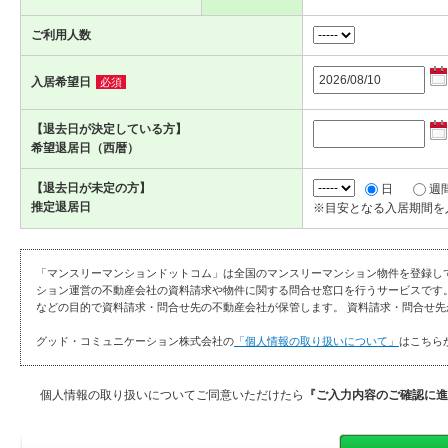
ご利用人数
入居希望日
必須
【退去日が決定している方】
希望退居日（西暦）
【退去日が未定の方】
日
週
推定退居日
※目安となる入居期間を
「マンスリーマンションドットコム」は全国のマンスリーマンション物件を登録し
ション運営の不動産会社の資料請求や物件に関する問合せ窓口を行うサービスです
などの目的で資料請求・問合せ先の不動産会社が保管します。 資料請求・問合せ先
グッド・コミュニケーション株式会社の
「個人情報の取り扱いについて」
はこちら
個人情報の取り扱いについてご同意いただけたら
『ご入力内容のご確認に進