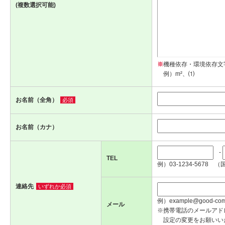
(複数選択可能)
※
機種依存・環境依存文
例）m²、⑴
お名前（全角）
必須
お名前（カナ）
-
TEL
例）03-1234-5678 （
連絡先
いずれか必須
例）example@good-com.
メール
※携帯電話のメールアド
設定の変更をお願いい