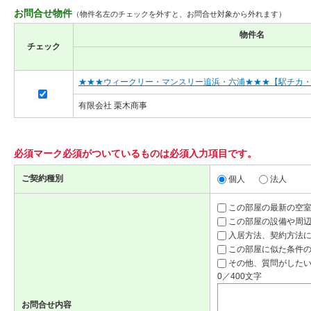
お問合せ物件
（物件名左のチェックを外すと、お問合せ対象から外れます）
物件名
チェック
★★★ウィークリー・マンスリー追浜・六浦★★★【駅チカ
有限会社 栗木商事
必須マーク
必須
がついているものは必須入力項目です。
ご契約種別
個人
法人
この部屋の最新の空
この部屋の設備や周
入居方法、契約方法
この部屋に似た条件
その他、質問がしたい
0／400文字
お問合せ内容