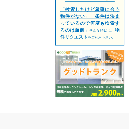
「検索したけど希望に合う
物件がない」「条件は決ま
っているので何度も検索す
るのは面倒」
物
そんな時には、
件リクエスト
をご利用下さい。