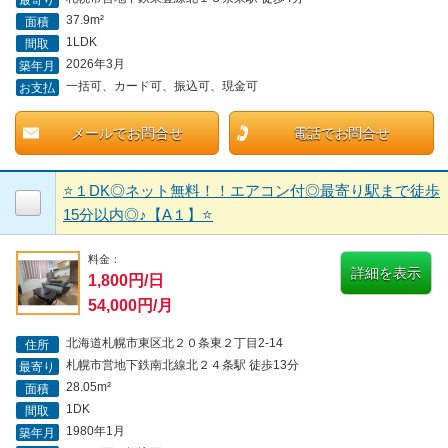
37.9m²
面積
1LDK
間取
2026年3月
築年月
一括可、カード可、振込可、現金可
お支払
メールでお問合せ
電話でお問合せ
⭐１DK◎ネット無料！！エアコン付◎最寄り駅まで徒歩
15分以内◎♪【A１】⭐
料金：
詳細を表示
1,800円/日
54,000円/月
北海道札幌市東区北２０条東２丁目2-14
住所
札幌市営地下鉄南北線北２４条駅 徒歩13分
最寄り
28.05m²
面積
1DK
間取
1980年1月
築年月