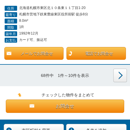
北海道札幌市東区北１０条東１１丁目1-20
住所
札幌市営地下鉄東豊線東区役所前駅 徒歩8分
最寄り
8.0m²
面積
1R
間取
1992年12月
築年月
カード可、振込可
お支払
メールでお問合せ
電話でお問合せ
68件中 1件～10件を表示
チェックした物件をまとめて
お問合せ