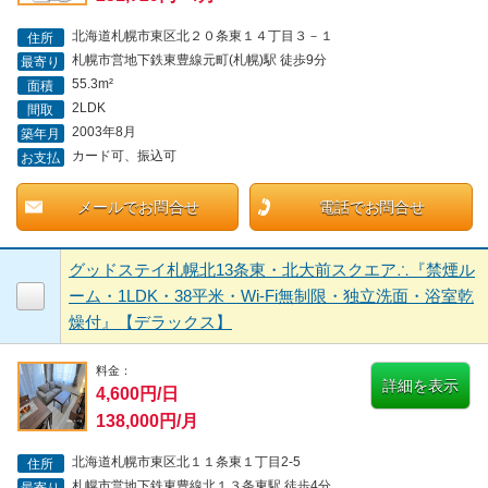
北海道札幌市東区北２０条東１４丁目３－１
住所
札幌市営地下鉄東豊線元町(札幌)駅 徒歩9分
最寄り
55.3m²
面積
2LDK
間取
2003年8月
築年月
カード可、振込可
お支払
メールでお問合せ
電話でお問合せ
グッドステイ札幌北13条東・北大前スクエア∴『禁煙ル
ーム・1LDK・38平米・Wi-Fi無制限・独立洗面・浴室乾
燥付』【デラックス】
料金：
詳細を表示
4,600円/日
138,000円/月
北海道札幌市東区北１１条東１丁目2-5
住所
札幌市営地下鉄東豊線北１３条東駅 徒歩4分
最寄り