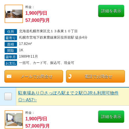
料金：
詳細を表示
1,900円/日
57,000円/月
北海道札幌市東区北１３条東１０丁目
住所
札幌市営地下鉄東豊線東区役所前駅 徒歩4分
最寄り
17.82m²
面積
1K
間取
1989年11月
築年月
一括可、カード可、振込可、現金可
お支払
メールでお問合せ
電話でお問合せ
駐車場あり◎さっぽろ駅まで２駅◎JRも利用可物件
◎✨A57✨
料金：
詳細を表示
1,900円/日
57,000円/月