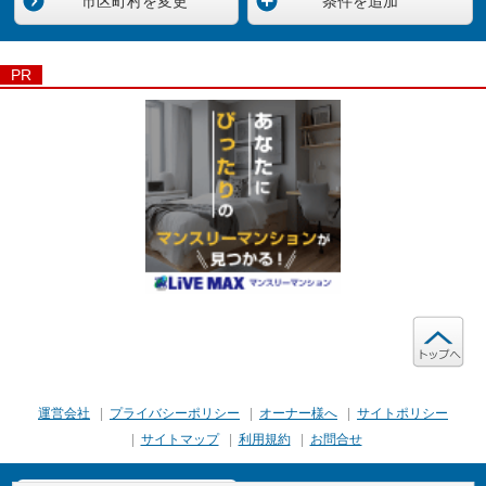
市区町村を変更
条件を追加
PR
ト
運営会社
|
プライバシーポリシー
|
オーナー様へ
|
サイトポリシー
|
サイトマップ
|
利用規約
|
お問合せ