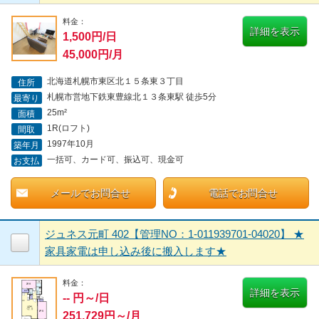
料金：
詳細を表示
1,500円/日
45,000円/月
北海道札幌市東区北１５条東３丁目
住所
札幌市営地下鉄東豊線北１３条東駅 徒歩5分
最寄り
25m²
面積
1R(ロフト)
間取
1997年10月
築年月
一括可、カード可、振込可、現金可
お支払
メールでお問合せ
電話でお問合せ
ジュネス元町 402【管理NO：1-011939701-04020】 ★
家具家電は申し込み後に搬入します★
料金：
詳細を表示
-- 円～/日
251,729円～/月