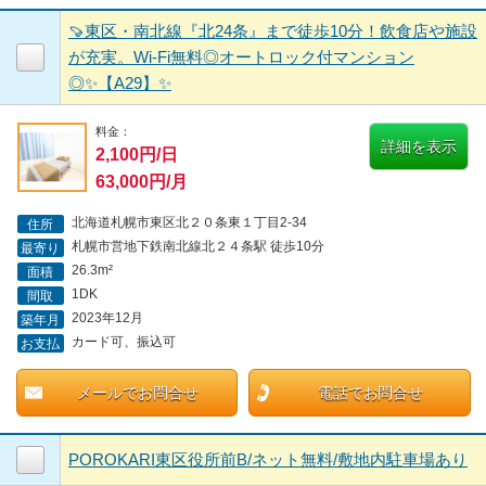
🍠東区・南北線『北24条』まで徒歩10分！飲食店や施設
が充実。Wi-Fi無料◎オートロック付マンション
◎✨【A29】✨
料金：
詳細を表示
2,100円/日
63,000円/月
北海道札幌市東区北２０条東１丁目2-34
住所
札幌市営地下鉄南北線北２４条駅 徒歩10分
最寄り
26.3m²
面積
1DK
間取
2023年12月
築年月
カード可、振込可
お支払
メールでお問合せ
電話でお問合せ
POROKARI東区役所前B/ネット無料/敷地内駐車場あり