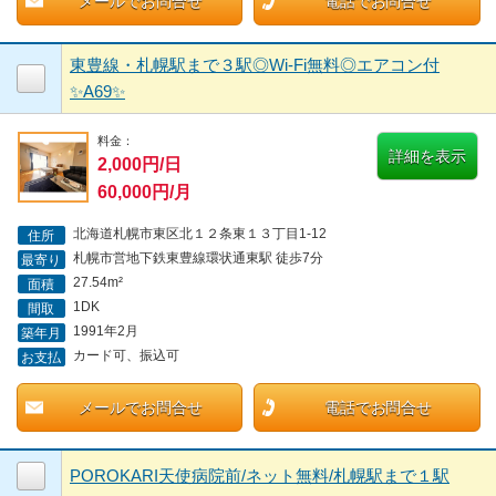
メールでお問合せ
電話でお問合せ
東豊線・札幌駅まで３駅◎Wi-Fi無料◎エアコン付
✨A69✨
料金：
詳細を表示
2,000円/日
60,000円/月
北海道札幌市東区北１２条東１３丁目1-12
住所
札幌市営地下鉄東豊線環状通東駅 徒歩7分
最寄り
27.54m²
面積
1DK
間取
1991年2月
築年月
カード可、振込可
お支払
メールでお問合せ
電話でお問合せ
POROKARI天使病院前/ネット無料/札幌駅まで１駅