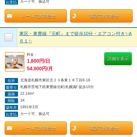
カード可、振込可
お支払
メールでお問合せ
電話でお問合せ
東区・東豊線『元町』まで徒歩10分・エアコン付き✨A
６１✨
料金：
詳細を表示
1,800円/日
54,000円/月
北海道札幌市東区北２３条東１８丁目6-18
住所
札幌市営地下鉄東豊線元町(札幌)駅 徒歩10分
最寄り
22.14m²
面積
1K
間取
1991年3月
築年月
カード可、振込可
お支払
メールでお問合せ
電話でお問合せ