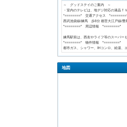
～ グッドステイのご案内 ～
・室内のテレビは、地デジ対応の液晶Ｔ
*========* 交通アクセス *========
西武池袋線/練馬 歩8分 都営大江戸線/豊
*========* 周辺情報 *========*
練馬駅前は、西友やライフ等のスーパー
*========* 物件情報 *========*
都市ガス、シャワー、IHコンロ、給湯、
地図