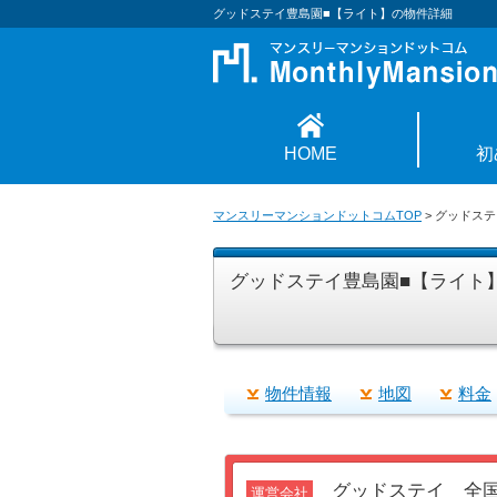
グッドステイ豊島園■【ライト】の物件詳細
HOME
初
マンスリーマンションドットコムTOP
>
グッドステ
グッドステイ豊島園■【ライト
物件情報
地図
料金
グッドステイ 全
運営会社