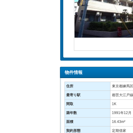
物件情報
住所
東京都練馬区
最寄り駅
都営大江戸線
間取
1K
築年数
1991年12月
面積
16.43m²
契約形態
定期借家