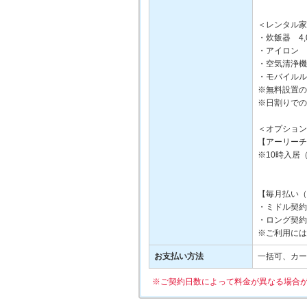
＜レンタル家
・炊飯器 4,
・アイロン 5
・空気清浄機 
・モバイルルー
※無料設置の
※日割りでの
＜オプション
【アーリーチ
※10時入居
【毎月払い（
・ミドル契約の
・ロング契約の
※ご利用には
お支払い方法
一括可、カー
※ご契約日数によって料金が異なる場合