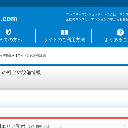
マンスリーマンションドットコムは、マン
全国のマンスリーマンションの中からお客
めての方へ
サイトのご利用方法
よくあるご
イ豊島園■【ライト】の物件詳細
】の料金や設備情報
メ
国エリア受付
（取引形態：貸 主）