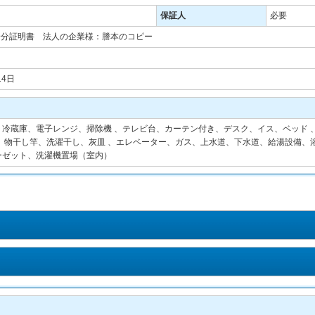
保証人
必要
身分証明書 法人の企業様：謄本のコピー
14日
蔵庫、電子レンジ、掃除機 、テレビ台、カーテン付き、デスク、イス、ベッド 、シャワ
、物干し竿、洗濯干し、灰皿 、エレベーター、ガス、上水道、下水道、給湯設備、浴
ーゼット、洗濯機置場（室内）