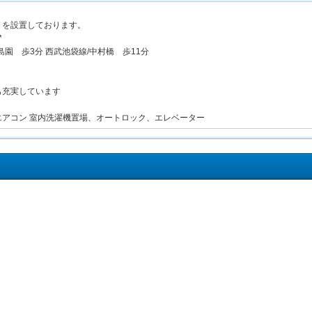
Ｖを設置しております。
*
島園 歩3分 西武池袋線/中村橋 歩11分
も充実しています
エアコン 室内洗濯機置場、オートロック、エレベーター