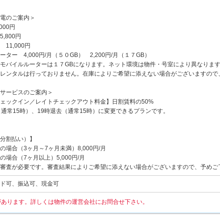
電のご案内＞
000円
,800円
11,000円
ター 4,000円/月（５０GB） 2,200円/月（１７GB）
モバイルルーターは１７GBになります。ネット環境は物件・号室により異なりま
レンタルは行っておりません。在庫によりご希望に添えない場合がございますので
サービスのご案内＞
ェックイン／レイトチェックアウト料金】日割賃料の50%
（通常15時）、19時退去（通常15時）に変更できるプランです。
分割払い）】
場合（3ヶ月～7ヶ月未満）8,000円/月
場合（7ヶ月以上）5,000円/月
審査が必要です。審査結果によりご希望に添えない場合がございますので、予めご
ド可、振込可、現金可
があります。詳しくは物件の運営会社にお問合せ下さい。