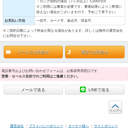
・ロング契約の場合（7ヶ月以上）5,000円/月
※ご利用には審査が必要です。審査結果によりご希望に
添えない場合がございますので、予めご了承下さい。
お支払い方法
一括可、カード可、振込可、現金可
※ご契約日数によって料金が異なる場合があります。詳しくは物件の運営会社
にお問合せ下さい。
メールでお問合せ
電話でお問合せ
電話番号およびお問い合わせフォームは、お客様専用窓口です。
営業・セールス目的でのご利用はご遠慮ください。
メールで送る
LINEで送る
ト
運営会社
|
プライバシーポリシー
|
オーナー様へ
|
サイトポリシー