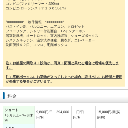
コンビニ(ファミリーマート:390m)
コンビニ(ローソンストア１００:351m)
*========* 物件情報 *========*
バストイレ別、バルコニー、エアコン、クロゼット
フローリング、シャワー付洗面台、TVインターホン
浴室乾燥機、オートロック、室内洗濯置、シューズボックス
システムキッチン、温水洗浄便座、脱衣所、エレベーター
洗面所独立２口、コンロ、宅配ボックス
注）お部屋の間取り・設備が、写真・図面と異なる場合は現場を優先しま
す。
注）宅配ボックスにお荷物が入ってしまった場合、取り出しにお時間と費用
が発生する場合がございます。
料金
ショート
9,800円/日 294,000
-- 円/日 --
15,000円/回(契
1ヶ月以上～3ヶ月未
円/月
円/月
約時)
満