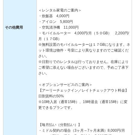
＜レンタル家電のご案内＞
・炊飯器 4,000円
・アイロン 5,800円
その他費用
・空気清浄機 11,000円
・モバイルルーター 4,000円/月（５０GB） 2,200円/
月（１７GB）
※無料設置のモバイルルーターは１７GBになります。ネ
ット環境は物件・号室により異なりますのでご確認くだ
さい。
※日割りでのレンタルは行っておりません。在庫により
ご希望に添えない場合がございますので、予めご了承下
さい。
＜オプションサービスのご案内＞
【アーリーチェックイン／レイトチェックアウト料金】
日割賃料の50%
※10時入居（通常15時）、19時退去（通常15時）に変
更できるプランです。
【毎月払い（分割払い）】
・ミドル契約の場合（3ヶ月～7ヶ月未満）8,000円/月