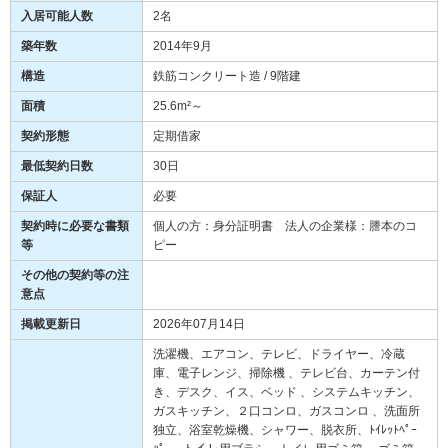
入居可能人数
2名
築年数
2014年9月
構造
鉄筋コンクリート造 / 9階建
面積
25.6m²～
契約形態
定期借家
最低契約日数
30日
保証人
必要
契約時に必要な書類
個人の方：身分証明書 法人の企業様：謄本のコ
等
ピー
その他の契約等の注
意点
掲載更新日
2026年07月14日
洗濯機、エアコン、テレビ、ドライヤー、冷蔵
庫、電子レンジ、掃除機 、テレビ台、カーテン付
き、デスク、イス、ベッド 、システムキッチン、
ガスキッチン、２口コンロ、ガスコンロ 、洗面所
独立、浴室乾燥機、シャワー、脱衣所、ﾄｲﾚｯﾄﾍﾟｰ