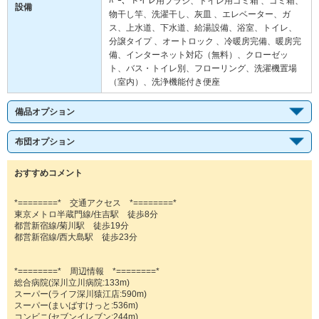
ﾊﾟｰ、トイレ用ブラシ、トイレ用ゴミ箱 、ゴミ箱、
設備
物干し竿、洗濯干し、灰皿 、エレベーター、ガ
ス、上水道、下水道、給湯設備、浴室、トイレ、
分譲タイプ 、オートロック 、冷暖房完備、暖房完
備、インターネット対応（無料）、クローゼッ
ト、バス・トイレ別、フローリング、洗濯機置場
（室内）、洗浄機能付き便座
備品オプション
布団オプション
おすすめコメント
*========* 交通アクセス *========*
東京メトロ半蔵門線/住吉駅 徒歩8分
都営新宿線/菊川駅 徒歩19分
都営新宿線/西大島駅 徒歩23分
*========* 周辺情報 *========*
総合病院(深川立川病院:133m)
スーパー(ライフ深川猿江店:590m)
スーパー(まいばすけっと:536m)
コンビニ(セブンイレブン:244m)