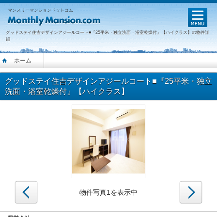
マンスリーマンションドットコム
M
グッドステイ住吉デザインアジールコート■『25平米・独立洗面・浴室乾燥付』【ハイクラス】の物件詳
細
ホーム
グッドステイ住吉デザインアジールコート■『25平米・独立
洗面・浴室乾燥付』【ハイクラス】
戻る
次へ
物件写真1を表示中