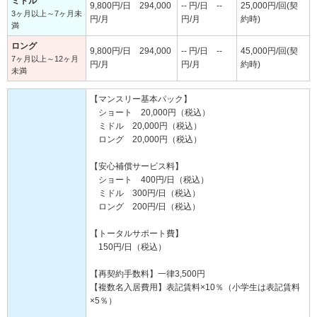
ミドル
9,800円/日 294,000
-- 円/日 --
25,000円/回(契
3ヶ月以上～7ヶ月未
円/月
円/月
約時)
満
ロング
9,800円/日 294,000
-- 円/日 --
45,000円/回(契
7ヶ月以上～12ヶ月
円/月
円/月
約時)
未満
【マンスリー基本パック】
ショート 20,000円（税込）
ミドル 20,000円（税込）
ロング 20,000円（税込）
【安心補償サービス料】
ショート 400円/日（税込）
ミドル 300円/日（税込）
ロング 200円/日（税込）
【トータルサポート費】
150円/日（税込）
【再契約手数料】一律3,500円
【複数名入居費用】表記賃料×10％（小学生は表記賃料
×5％）