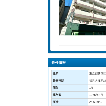
物件情報
住所
東京都新宿区
最寄り駅
都営大江戸線
間取
1R～
築年数
1975年4月
面積
25.59m²～