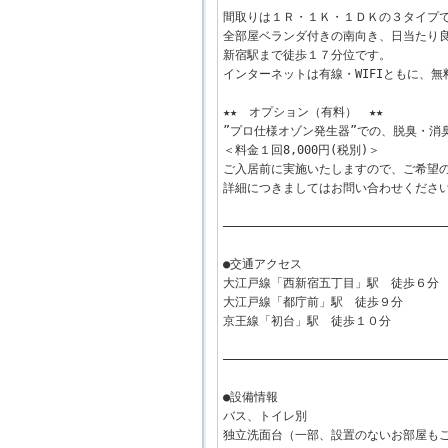
間取りは１Ｒ・１Ｋ・１ＤＫの３タイプ
全部屋ベランダ付きの南向き、日当たり
新宿駅まで徒歩１７分位です。
インターネットは有線・WIFIともに、
★★ オプション（有料） ★★
”プロ仕様オゾン発生器”での、脱臭・消
＜料金１回8,000円(税別)＞
ご入居前に実施いたしますので、ご希望
詳細につきましてはお問い合わせくださ
――――――――――――――――――――――――――――――――
●交通アクセス
大江戸線「西新宿五丁目」駅 徒歩６分
大江戸線「都庁前」駅 徒歩９分
京王線「初台」駅 徒歩１０分
――――――――――――――――――――――――――――――――
●設備情報
バス、トイレ別
独立洗面台（一部、設置のないお部屋も