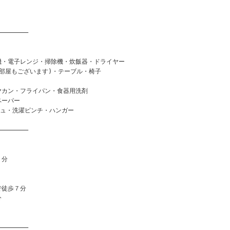
――――――――
機・電子レンジ・掃除機・炊飯器・ドライヤー
部屋もございます)・テーブル・椅子
ヤカン・フライパン・食器用洗剤
ペーパー
シュ・洗濯ピンチ・ハンガー
――――――――
２分
で徒歩７分
分
――――――――