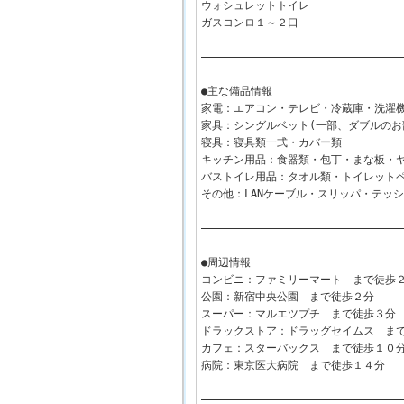
ウォシュレットトイレ
ガスコンロ１～２口
――――――――――――――――――――――――――――――――
●主な備品情報
家電：エアコン・テレビ・冷蔵庫・洗濯
家具：シングルベット(一部、ダブルのお
寝具：寝具類一式・カバー類
キッチン用品：食器類・包丁・まな板・
バストイレ用品：タオル類・トイレット
その他：LANケーブル・スリッパ・テッ
――――――――――――――――――――――――――――――――
●周辺情報
コンビニ：ファミリーマート まで徒歩
公園：新宿中央公園 まで徒歩２分
スーパー：マルエツプチ まで徒歩３分
ドラックストア：ドラッグセイムス ま
カフェ：スターバックス まで徒歩１０
病院：東京医大病院 まで徒歩１４分
――――――――――――――――――――――――――――――――