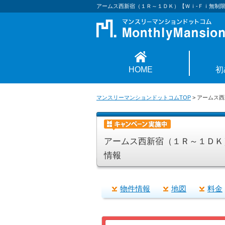
アームス西新宿（１Ｒ～１ＤＫ）【Ｗｉ-Ｆｉ無制
HOME
初
マンスリーマンションドットコムTOP
>
アームス西
アームス西新宿（１Ｒ～１ＤＫ
情報
物件情報
地図
料金