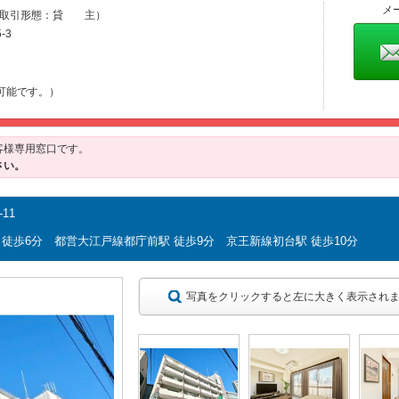
メ
取引形態：貸 主）
-3
84
可能です。）
客様専用窓口です。
さい。
11
徒歩6分 都営大江戸線都庁前駅 徒歩9分 京王新線初台駅 徒歩10分
写真をクリックすると左に大きく表示され