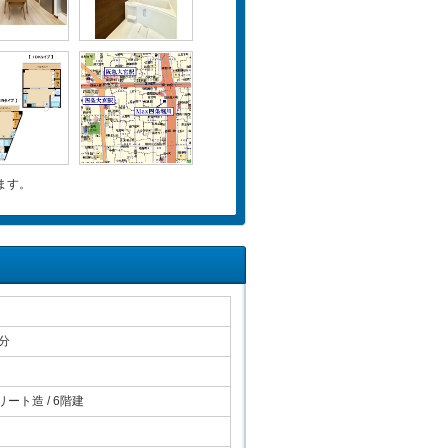
ます。
分
ート造 / 6階建