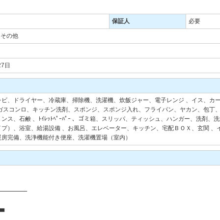
保証人
必要
・その他
27日
レビ、ドライヤー、冷蔵庫、掃除機、洗濯機、炊飯ジャー、電子レンジ 、イス、カ
ガスコンロ、キッチン洗剤、スポンジ、スポンジ入れ、フライパン、ヤカン、包丁、
ス、石鹸 、ﾄｲﾚｯﾄﾍﾟｰﾊﾟｰ 、ゴミ箱、スリッパ、ティッシュ、ハンガー、洗剤
プ）、浴室、給湯設備 、お風呂、エレベーター、キッチン、宅配ＢＯＸ、玄関 、
暖房完備、洗浄機能付き便座、洗濯機置場（室内）
――――――――
■