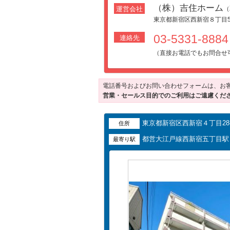
（株）吉住ホーム
運営会社
（
東京都新宿区西新宿８丁目5
03-5331-88
連絡先
（直接お電話でもお問合せ
電話番号およびお問い合わせフォームは、お
営業・セールス目的でのご利用はご遠慮くだ
東京都新宿区西新宿４丁目28-
住所
都営大江戸線西新宿五丁目駅 
最寄り駅