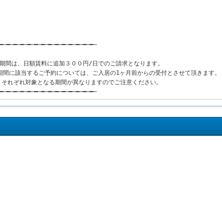
━─━─━─━─━─━─━─━─━─━─━─━─━─━─
】
1の期間は、日額賃料に追加３００円/日でのご請求となります。
5の期間に該当するご予約については、ご入居の1ヶ月前からの受付とさせて頂きます。
、それぞれ対象となる期間が異なりますのでご注意ください。
━─━─━─━─━─━─━─━─━─━─━─━─━─━─