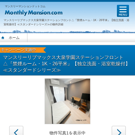
マンスリーマンションドットコム
M
マンスリーリブマックス大泉学園ステーションフロント△『禁煙ルーム・1K・26平米』【独立洗面・浴
室乾燥付】≪スタンダードシリーズ≫の物件詳細
ホーム
キャンペーン実施中
マンスリーリブマックス大泉学園ステーションフロント
△『禁煙ルーム・1K・26平米』【独立洗面・浴室乾燥付】
≪スタンダードシリーズ≫
戻る
次へ
物件写真1を表示中