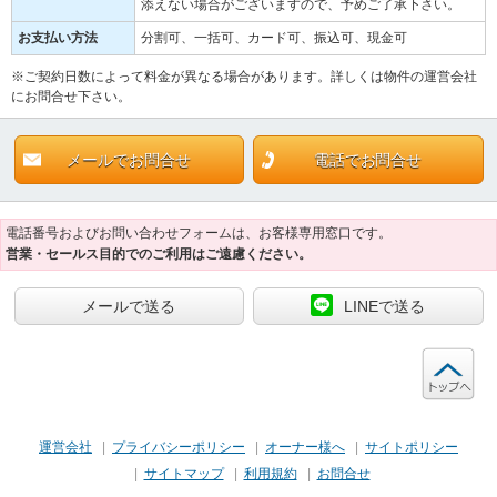
添えない場合がございますので、予めご了承下さい。
お支払い方法
分割可、一括可、カード可、振込可、現金可
※ご契約日数によって料金が異なる場合があります。詳しくは物件の運営会社
にお問合せ下さい。
メールでお問合せ
電話でお問合せ
電話番号およびお問い合わせフォームは、お客様専用窓口です。
営業・セールス目的でのご利用はご遠慮ください。
メールで送る
LINEで送る
ト
運営会社
|
プライバシーポリシー
|
オーナー様へ
|
サイトポリシー
|
サイトマップ
|
利用規約
|
お問合せ