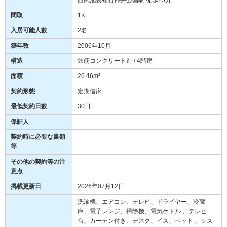
間取
1K
入居可能人数
2名
築年数
2006年10月
構造
鉄筋コンクリート造 / 4階建
面積
26.46m²
契約形態
定期借家
最低契約日数
30日
保証人
契約時に必要な書類
等
その他の契約等の注
意点
掲載更新日
2026年07月12日
洗濯機、エアコン、テレビ、ドライヤー、冷蔵
庫、電子レンジ、掃除機、電気ケトル 、テレビ
台、カーテン付き、デスク、イス、ベッド 、シス