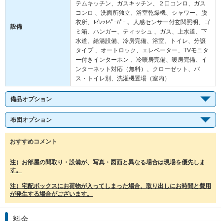
テムキッチン、ガスキッチン、２口コンロ、ガス
コンロ 、洗面所独立、浴室乾燥機、シャワー、脱
衣所、ﾄｲﾚｯﾄﾍﾟｰﾊﾟｰ 、人感センサー付玄関照明、ゴ
設備
ミ箱、ハンガー、ティッシュ 、ガス、上水道、下
水道、給湯設備、冷房完備、浴室、トイレ、分譲
タイプ 、オートロック、エレベーター、TVモニタ
ー付きインターホン 、冷暖房完備、暖房完備、イ
ンターネット対応（無料）、クローゼット、バ
ス・トイレ別、洗濯機置場（室内）
備品オプション
布団オプション
おすすめコメント
注）お部屋の間取り・設備が、写真・図面と異なる場合は現場を優先しま
す。
注）宅配ボックスにお荷物が入ってしまった場合、取り出しにお時間と費用
が発生する場合がございます。
料金