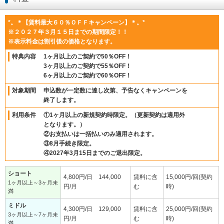
*。＊【賃料最大６０％ＯＦＦキャンペーン】＊。*
※２０２７年３月１５日までの期間限定！！
※表示料金は割引後の価格となります。
特典内容
1ヶ月以上のご契約で50％OFF！
3ヶ月以上のご契約で55％OFF！
6ヶ月以上のご契約で60％OFF！
対象期間
申込数が一定数に達し次第、予告なくキャンペーンを
終了します。
利用条件
①1ヶ月以上の新規契約時限定。（更新契約は適用外
となります。）
②お支払いは一括払いのみ適用されます。
③8月手続き限定。
④2027年3月15日までのご退出限定。
ショート
4,800円/日 144,000
賃料に含
15,000円/回(契約
1ヶ月以上～3ヶ月未
円/月
む
時)
満
ミドル
4,300円/日 129,000
賃料に含
25,000円/回(契約
3ヶ月以上～7ヶ月未
円/月
む
時)
満