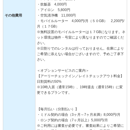
・炊飯器 4,000円
・アイロン 5,800円
その他費用
・空気清浄機 11,000円
・モバイルルーター 4,000円/月（５０GB） 2,200円/
月（１７GB）
※無料設置のモバイルルーターは１７GBになります。ネ
ット環境は物件・号室により異なりますのでご確認くだ
さい。
※日割りでのレンタルは行っておりません。在庫により
ご希望に添えない場合がございますので、予めご了承下
さい。
＜オプションサービスのご案内＞
【アーリーチェックイン／レイトチェックアウト料金】
日割賃料の50%
※10時入居（通常15時）、19時退去（通常15時）に変
更できるプランです。
【毎月払い（分割払い）】
・ミドル契約の場合（3ヶ月～7ヶ月未満）8,000円/月
・ロング契約の場合（7ヶ月以上）5,000円/月
※ご利用には審査が必要です。審査結果によりご希望に