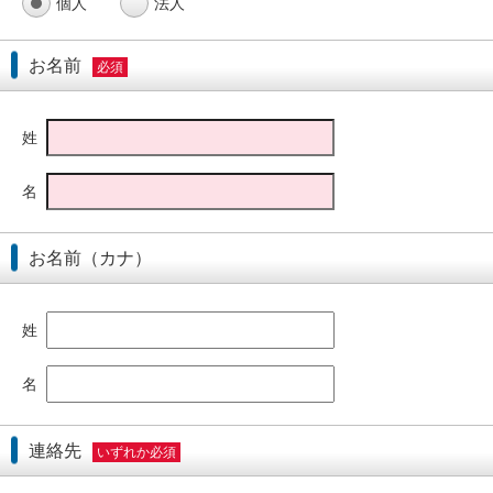
個人
法人
お名前
必須
姓
名
お名前（カナ）
姓
名
連絡先
いずれか必須