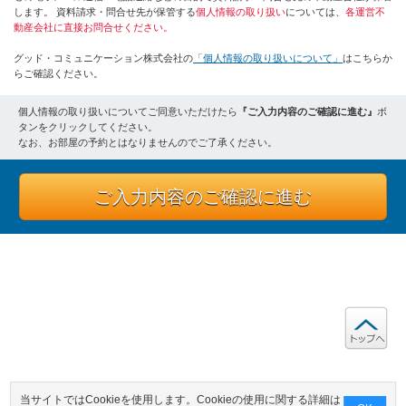
します。 資料請求・問合せ先が保管する
個人情報の取り扱い
については、
各運営不
動産会社に直接お問合せください。
グッド・コミュニケーション株式会社の
「個人情報の取り扱いについて」
はこちらか
らご確認ください。
個人情報の取り扱いについてご同意いただけたら
『ご入力内容のご確認に進む』
ボ
タンをクリックしてください。
なお、お部屋の予約とはなりませんのでご了承ください。
ご入力内容のご確認に進む
ト
運営会社
|
プライバシーポリシー
|
オーナー様へ
|
サイトポリシー
当サイトではCookieを使用します。Cookieの使用に関する詳細は