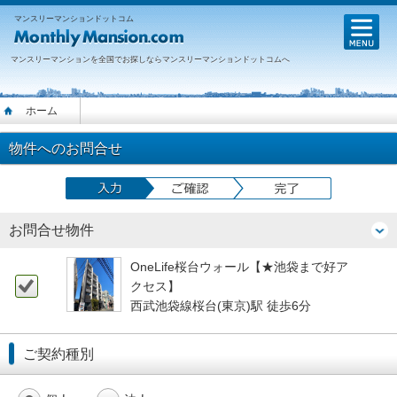
マンスリーマンションドットコム
M
マンスリーマンションを全国でお探しならマンスリーマンションドットコムへ
ホーム
物件へのお問合せ
お問合せ物件
OneLife桜台ウォール【★池袋まで好ア
クセス】
西武池袋線桜台(東京)駅 徒歩6分
ご契約種別