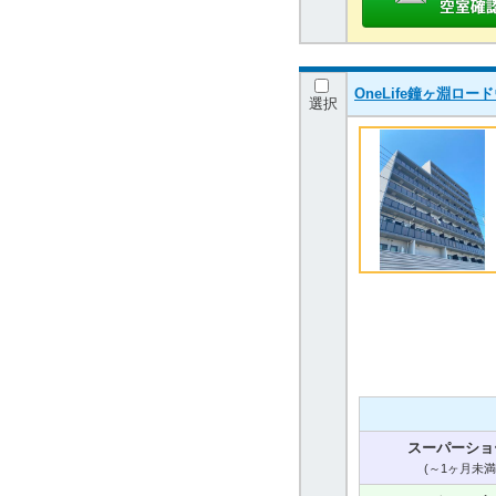
OneLife鐘ヶ淵ロ
選択
スーパーショ
(～1ヶ月未満