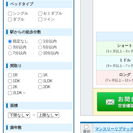
ベッドタイプ
シングル
セミダブル
ダブル
ツイン
駅からの徒歩分数
指定なし
1分以内
ショート
3分以内
5分以内
(1ヶ月以上～3ヶ
7分以内
10分以内
ミドル
間取り
(3ヶ月以上～7ヶ
ロング
1R
1K
(7ヶ月以上～12ヶ
1DK
1LDK
2K
2DK
2LDK～
面積
～
築年数
マンスリーリブマック
選択