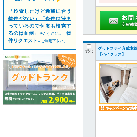
「検索したけど希望に合う
物件がない」「条件は決ま
っているので何度も検索す
るのは面倒」
物
そんな時には、
件リクエスト
をご利用下さい。
グッドステイ京成本線
選択
【ハイクラス】