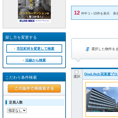
12
件中 1～10件を表示
表
探し方を変更する
市区町村を変更して検索
選択した物件を
沿線から検索
OneLifeお花茶屋
選択
こだわり条件検索
定員人数