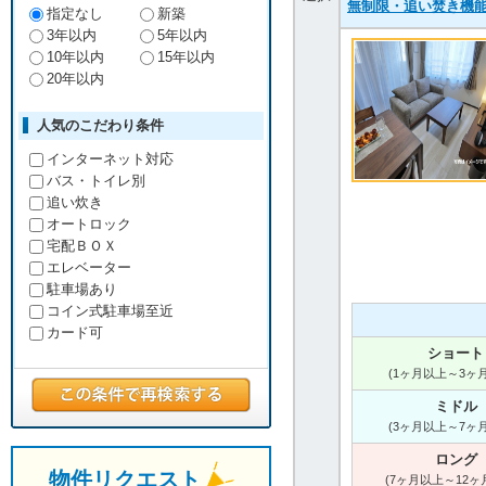
無制限・追い焚き機
指定なし
新築
3年以内
5年以内
10年以内
15年以内
20年以内
人気のこだわり条件
インターネット対応
バス・トイレ別
追い炊き
オートロック
宅配ＢＯＸ
エレベーター
駐車場あり
コイン式駐車場至近
カード可
ショート
(1ヶ月以上～3ヶ
ミドル
(3ヶ月以上～7ヶ
ロング
物件リクエスト
(7ヶ月以上～12ヶ