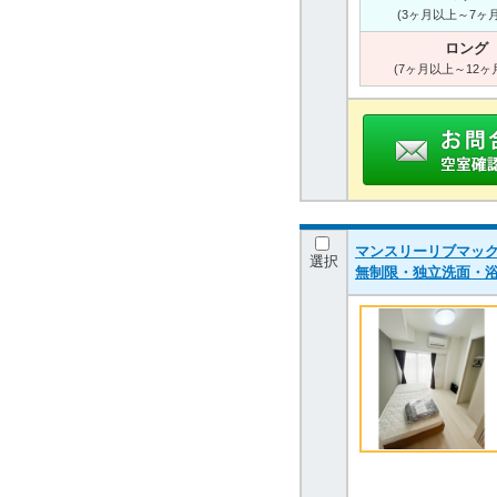
(3ヶ月以上～7ヶ
ロング
(7ヶ月以上～12ヶ
マンスリーリブマック
選択
無制限・独立洗面・