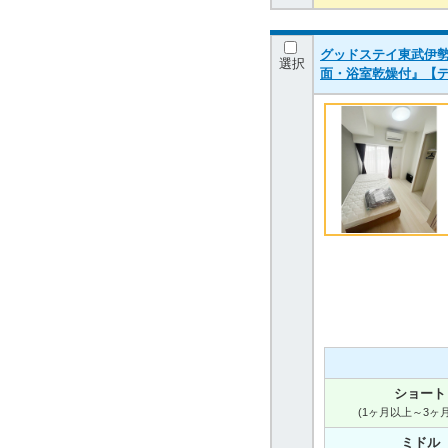
グッドステイ東武伊勢
選択
面・浴室乾燥付』【
ショート
(1ヶ月以上～3ヶ
ミドル