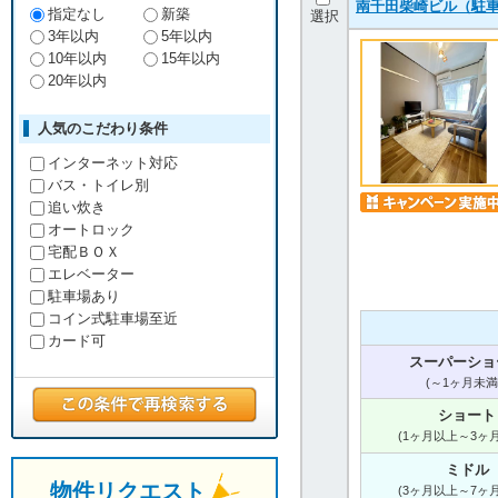
南千田柴崎ビル（駐
指定なし
新築
選択
3年以内
5年以内
10年以内
15年以内
20年以内
人気のこだわり条件
インターネット対応
バス・トイレ別
追い炊き
オートロック
宅配ＢＯＸ
エレベーター
駐車場あり
コイン式駐車場至近
カード可
スーパーショ
(～1ヶ月未満
ショート
(1ヶ月以上～3ヶ
ミドル
物件リクエスト
(3ヶ月以上～7ヶ