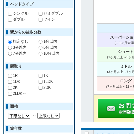
ベッドタイプ
シングル
セミダブル
ダブル
ツイン
駅からの徒歩分数
スーパーショ
指定なし
1分以内
(～1ヶ月未満
3分以内
5分以内
ショート
7分以内
10分以内
(1ヶ月以上～3ヶ
間取り
ミドル
(3ヶ月以上～7ヶ
1R
1K
ロング
1DK
1LDK
(7ヶ月以上～12ヶ
2K
2DK
2LDK～
面積
～
築年数