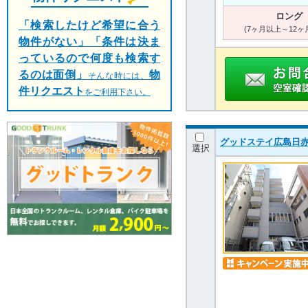
ロング
「検索したけど希望に合う
(7ヶ月以上～12ヶ
物件がない」「条件は決ま
っているので何度も検索す
るのは面倒」
物
そんな時には、
件リクエスト
をご利用下さい。
グッドステイ広島日赤
選択