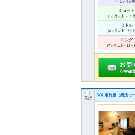
(～1ヶ月未満
ショート
(1ヶ月以上～3ヶ
ミドル
(3ヶ月以上～7ヶ
ロング
(7ヶ月以上～12ヶ
SOL南竹屋（築浅で
選択