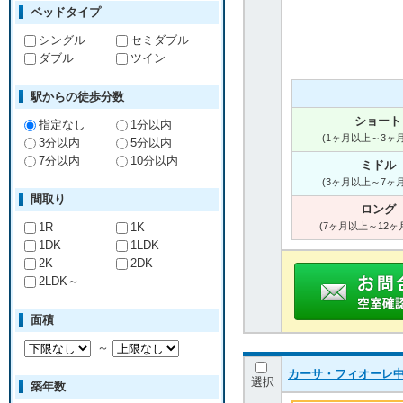
ベッドタイプ
シングル
セミダブル
ダブル
ツイン
駅からの徒歩分数
ショート
指定なし
1分以内
(1ヶ月以上～3ヶ
3分以内
5分以内
7分以内
10分以内
ミドル
(3ヶ月以上～7ヶ
間取り
ロング
1R
1K
(7ヶ月以上～12ヶ
1DK
1LDK
2K
2DK
2LDK～
面積
～
カーサ・フィオーレ中広通
選択
築年数