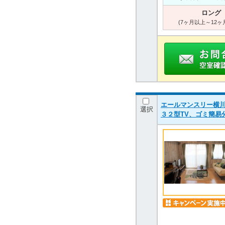
ロング
(7ヶ月以上～12ヶ
エールマンスリー横川 
選択
３２型TV、ゴミ簡易