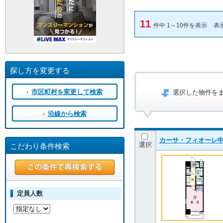
11
件中 1～10件を表示
表
探し方を変更する
市区町村を変更して検索
選択した物件を
沿線から検索
カーサ・フィオーレ中広通
選択
こだわり条件検索
定員人数