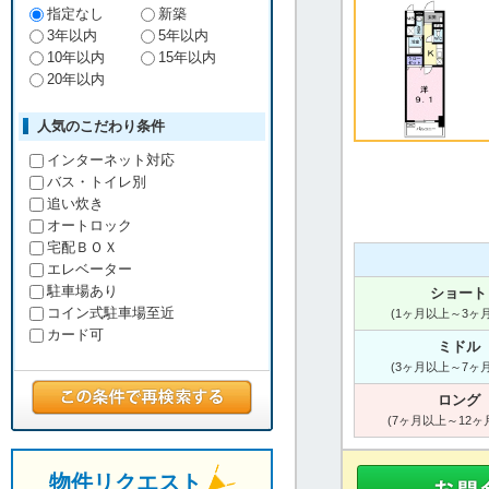
指定なし
新築
3年以内
5年以内
10年以内
15年以内
20年以内
人気のこだわり条件
インターネット対応
バス・トイレ別
追い炊き
オートロック
宅配ＢＯＸ
エレベーター
駐車場あり
ショート
コイン式駐車場至近
(1ヶ月以上～3ヶ
カード可
ミドル
(3ヶ月以上～7ヶ
ロング
(7ヶ月以上～12ヶ
物件リクエスト