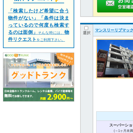
「検索したけど希望に合う
物件がない」「条件は決ま
っているので何度も検索す
マンスリーリブマック
るのは面倒」
物
選択
そんな時には、
件リクエスト
をご利用下さい。
スーパーショ
(～1ヶ月未満