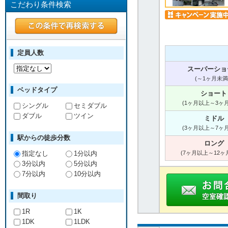
こだわり条件検索
定員人数
スーパーショ
(～1ヶ月未満
ベッドタイプ
ショート
(1ヶ月以上～3ヶ
シングル
セミダブル
ダブル
ツイン
ミドル
(3ヶ月以上～7ヶ
駅からの徒歩分数
ロング
指定なし
1分以内
(7ヶ月以上～12ヶ
3分以内
5分以内
7分以内
10分以内
間取り
1R
1K
1DK
1LDK