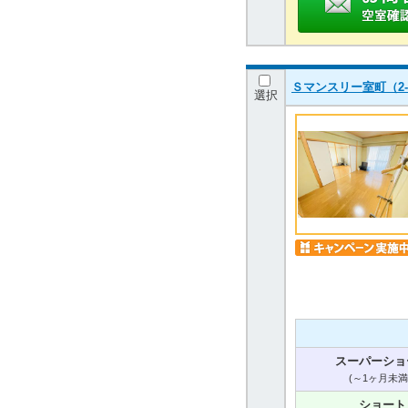
Ｓマンスリー室町（2
選択
スーパーショ
(～1ヶ月未満
ショート