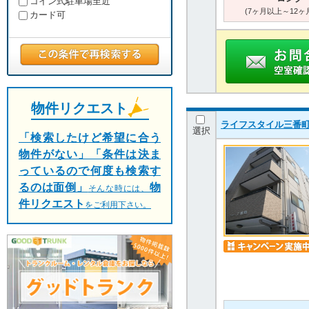
コイン式駐車場至近
(7ヶ月以上～12ヶ
カード可
物件リクエスト
ライフスタイル三番
選択
「検索したけど希望に合う
物件がない」「条件は決ま
っているので何度も検索す
るのは面倒」
物
そんな時には、
件リクエスト
をご利用下さい。