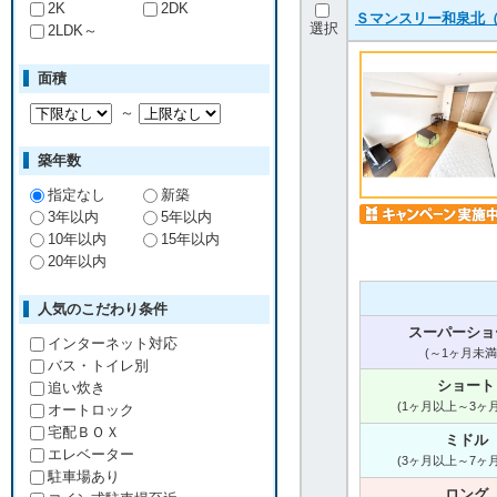
2K
2DK
Ｓマンスリー和泉北（
選択
2LDK～
面積
～
築年数
指定なし
新築
3年以内
5年以内
10年以内
15年以内
20年以内
人気のこだわり条件
スーパーショ
インターネット対応
(～1ヶ月未満
バス・トイレ別
ショート
追い炊き
(1ヶ月以上～3ヶ
オートロック
宅配ＢＯＸ
ミドル
エレベーター
(3ヶ月以上～7ヶ
駐車場あり
ロング