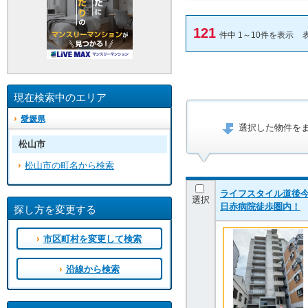
121
件中 1～10件を表示
現在検索中のエリア
愛媛県
選択した物件を
松山市
松山市の町名から検索
ライフスタイル道後今
選択
日赤病院徒歩圏内！
探し方を変更する
市区町村を変更して検索
沿線から検索